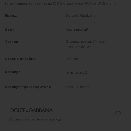
Затемненная монолинза на 100% блокируют UVA- и UVB-лучи.
Бренд
Dolce & Gabbana
Цвет
Коричневый
Состав
Оправа-ацетат; Линзы-
поликарбонат;
Страна дизайна
Италия
Артикул
00100813
Артикул производителя
4520-306373
Добавить в любимые бренды