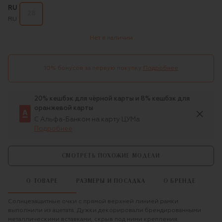
RU
28
RU
Нет в наличии
10% бонусов за первую покупку
Подробнее
20% кешбэк для чёрной карты и 8% кешбэк для
оранжевой карты
С Альфа-Банком на карту ЦУМа
Подробнее
СМОТРЕТЬ ПОХОЖИЕ МОДЕЛИ
О ТОВАРЕ
РАЗМЕРЫ И ПОСАДКА
О БРЕНДЕ
Солнцезащитные очки с прямой верхней линией рамки
выполнили из ацетата. Дужки декорировали брендированными
металлическими вставками, скрыв под ними крепления.