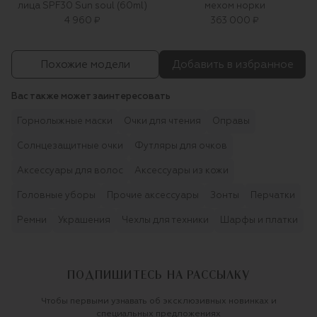
лица SPF30 Sun soul (60ml)
мехом норки
4 960 ₽
363 000 ₽
Похожие модели
Добавить в избранное
Вас также может заинтересовать
Горнолыжные маски
Очки для чтения
Оправы
Солнцезащитные очки
Футляры для очков
Аксессуары для волос
Аксессуары из кожи
Головные уборы
Прочие аксессуары
Зонты
Перчатки
Ремни
Украшения
Чехлы для техники
Шарфы и платки
ПОДПИШИТЕСЬ НА РАССЫЛКУ
Чтобы первыми узнавать об эксклюзивных новинках и
специальных предложениях