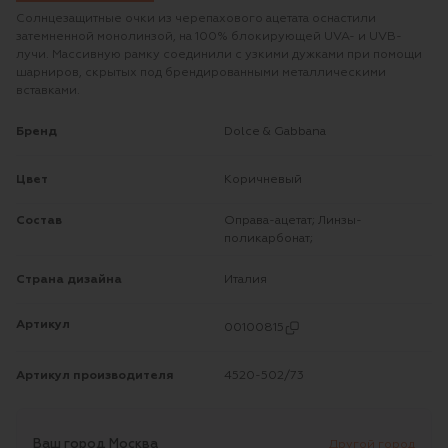
Солнцезащитные очки из черепахового ацетата оснастили
затемненной монолинзой, на 100% блокирующей UVA- и UVB-
лучи. Массивную рамку соединили с узкими дужками при помощи
шарниров, скрытых под брендированными металлическими
вставками.
Бренд
Dolce & Gabbana
Цвет
Коричневый
Состав
Оправа-ацетат; Линзы-
поликарбонат;
Страна дизайна
Италия
Артикул
00100815
Артикул производителя
4520-502/73
Ваш город
Москва
Другой город