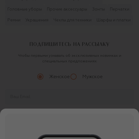
Головные уборы
Прочие аксессуары
Зонты
Перчатки
Ремни
Украшения
Чехлы для техники
Шарфы и платки
ПОДПИШИТЕСЬ НА РАССЫЛКУ
Чтобы первыми узнавать об эксклюзивных новинках и
специальных предложениях
Женское
Мужское
Продолжая, вы даете
согласие
на обработку
персональных данных
О ЦУМ