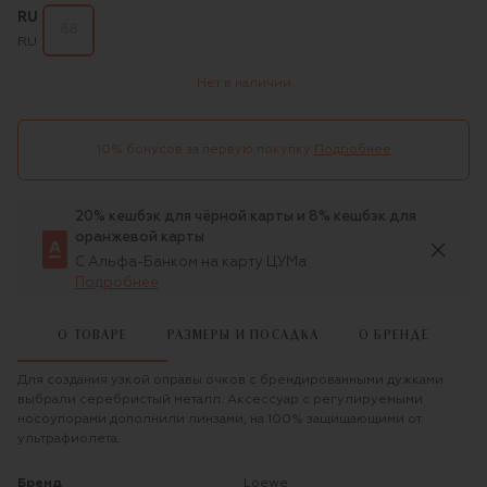
RU
68
RU
Нет в наличии
10% бонусов за первую покупку
Подробнее
20% кешбэк для чёрной карты и 8% кешбэк для
оранжевой карты
С Альфа-Банком на карту ЦУМа
Подробнее
О ТОВАРЕ
РАЗМЕРЫ И ПОСАДКА
О БРЕНДЕ
Для создания узкой оправы очков с брендированными дужками
выбрали серебристый металл. Аксессуар с регулируемыми
носоупорами дополнили линзами, на 100% защищающими от
ультрафиолета.
Бренд
Loewe