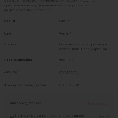
de Cartier изготовили из металла. Узкие дужки модели с
креплениями в виде фирменной пантеры украсили
выгравированным логотипом.
Бренд
Cartier
Цвет
Черный
Состав
Оправа-металл, покрытие драг.
металл; Линзы-поликарбонат;
Страна дизайна
Франция
Артикул
00088533
Артикул производителя
CT0503S 002
Ваш город
Москва
Другой город
Примерка в одном из 6 пунктов выдачи
Завтра