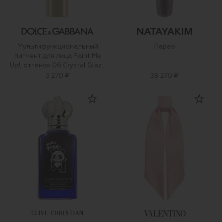
Мультифункциональный
Парео
пигмент для лица Paint Me
Up!, оттенок 06 Crystal Glaze
(5ml)
3 270 ₽
39 270 ₽
CLIVE CHRISTIAN