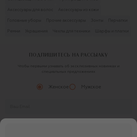
Аксессуары для волос
Аксессуары из кожи
Головные уборы
Прочие аксессуары
Зонты
Перчатки
Ремни
Украшения
Чехлы для техники
Шарфы и платки
ПОДПИШИТЕСЬ НА РАССЫЛКУ
Чтобы первыми узнавать об эксклюзивных новинках и
специальных предложениях
Женское
Мужское
Продолжая, вы даете
согласие
на обработку
персональных данных