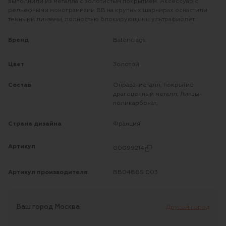
выполнили из металла с золотистым покрытием. Аксессуар с
рельефными монограммами BB на крупных шарнирах оснастили
темными линзами, полностью блокирующими ультрафиолет.
Бренд
Balenciaga
Цвет
Золотой
Состав
Оправа-металл, покрытие
драгоценный металл; Линзы-
поликарбонат;
Страна дизайна
Франция
Артикул
00099214
Артикул производителя
BB0488S 003
Ваш город
Москва
Другой город