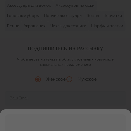
Аксессуары для волос
Аксессуары из кожи
Головные уборы
Прочие аксессуары
Зонты
Перчатки
Ремни
Украшения
Чехлы для техники
Шарфы и платки
ПОДПИШИТЕСЬ НА РАССЫЛКУ
Чтобы первыми узнавать об эксклюзивных новинках и
специальных предложениях
Женское
Мужское
Продолжая, вы даете
согласие
на обработку
персональных данных