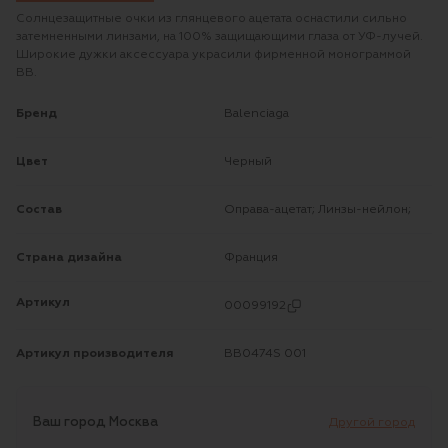
Солнцезащитные очки из глянцевого ацетата оснастили сильно
затемненными линзами, на 100% защищающими глаза от УФ-лучей.
Широкие дужки аксессуара украсили фирменной монограммой
BB.
Бренд
Balenciaga
Цвет
Черный
Состав
Оправа-ацетат; Линзы-нейлон;
Страна дизайна
Франция
Артикул
00099192
Артикул производителя
BB0474S 001
Ваш город
Москва
Другой город