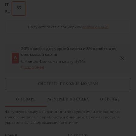
IT
63
RU
Получите заказ с примеркой
завтра c 10:00
20% кешбэк для чёрной карты и 8% кешбэк для
оранжевой карты
С Альфа-Банком на карту ЦУМа
Подробнее
СМОТРЕТЬ ПОХОЖИЕ МОДЕЛИ
О ТОВАРЕ
РАЗМЕРЫ И ПОСАДКА
О БРЕНДЕ
Фигурную оправу с подвижными носоупорами изготовили из
тонкого металла с серебристым финишем. Дужки аксессуара
украсили выгравированным логотипом.
Бренд
Balenciaga