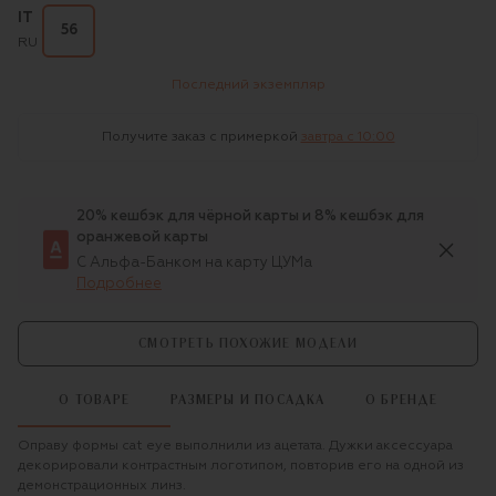
IT
56
RU
Последний экземпляр
Получите заказ с примеркой
завтра c 10:00
20% кешбэк для чёрной карты и 8% кешбэк для
оранжевой карты
С Альфа-Банком на карту ЦУМа
Подробнее
СМОТРЕТЬ ПОХОЖИЕ МОДЕЛИ
О ТОВАРЕ
РАЗМЕРЫ И ПОСАДКА
О БРЕНДЕ
Оправу формы cat eye выполнили из ацетата. Дужки аксессуара
декорировали контрастным логотипом, повторив его на одной из
демонстрационных линз.