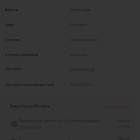
Бренд
Balenciaga
Цвет
Розовый
Состав
Оправа-ацетат;
Страна дизайна
Франция
Артикул
00095974
Артикул производителя
BB0441 012
Ваш город
Москва
Другой город
Примерка в одном из 6 пунктов выдачи
Завтра
Подробнее
c 11:00
Завтра