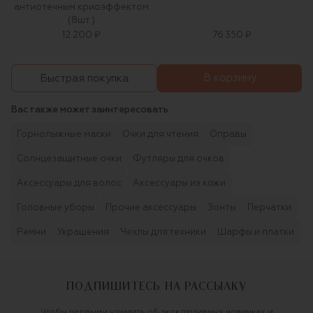
антиотечным криоэффектом
(8шт.)
12 200 ₽
76 350 ₽
В корзину
Быстрая покупка
Вас также может заинтересовать
Горнолыжные маски
Очки для чтения
Оправы
Солнцезащитные очки
Футляры для очков
Аксессуары для волос
Аксессуары из кожи
Головные уборы
Прочие аксессуары
Зонты
Перчатки
Ремни
Украшения
Чехлы для техники
Шарфы и платки
ПОДПИШИТЕСЬ НА РАССЫЛКУ
Чтобы первыми узнавать об эксклюзивных новинках и