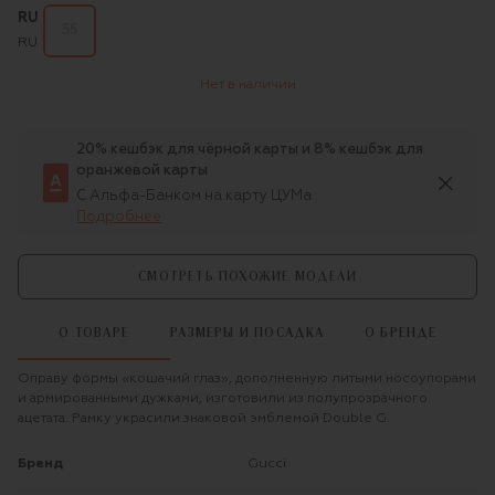
RU
55
RU
Нет в наличии
20% кешбэк для чёрной карты и 8% кешбэк для
оранжевой карты
С Альфа-Банком на карту ЦУМа
Подробнее
СМОТРЕТЬ ПОХОЖИЕ МОДЕЛИ
О ТОВАРЕ
РАЗМЕРЫ И ПОСАДКА
О БРЕНДЕ
Оправу формы «кошачий глаз», дополненную литыми носоупорами
и армированными дужками, изготовили из полупрозрачного
ацетата. Рамку украсили знаковой эмблемой Double G.
Бренд
Gucci