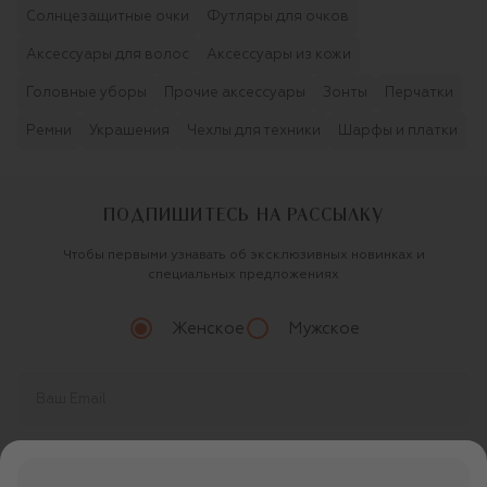
Солнцезащитные очки
Футляры для очков
Аксессуары для волос
Аксессуары из кожи
Головные уборы
Прочие аксессуары
Зонты
Перчатки
Ремни
Украшения
Чехлы для техники
Шарфы и платки
ПОДПИШИТЕСЬ НА РАССЫЛКУ
Чтобы первыми узнавать об эксклюзивных новинках и
специальных предложениях
Женское
Мужское
Продолжая, вы даете
согласие
на обработку
персональных данных