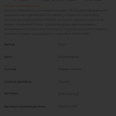
Для изготовления коричневой оправы с большими квадратными
рамками и неподвижными носовыми упорами использовали
легкий прочный ацетат, который не боится царапин и долго не
теряет глянцевый блеск. Широкие дужки декорировали
миниатюрным золотистым логотипом на фоне полосатого красно-
зеленого узора, отсылающего к знаковой ленте Web.
Бренд
Gucci
Цвет
Коричневый
Состав
Оправа-ацетат;
Страна дизайна
Италия
Артикул
00075200
Артикул производителя
GG1303 005