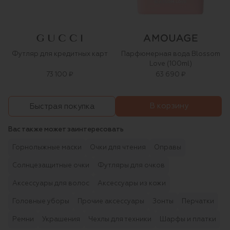
Футляр для кредитных карт
Парфюмерная вода Blossom
Love (100ml)
73 100 ₽
63 690 ₽
В корзину
Быстрая покупка
Вас также может заинтересовать
Горнолыжные маски
Очки для чтения
Оправы
Солнцезащитные очки
Футляры для очков
Аксессуары для волос
Аксессуары из кожи
Головные уборы
Прочие аксессуары
Зонты
Перчатки
Ремни
Украшения
Чехлы для техники
Шарфы и платки