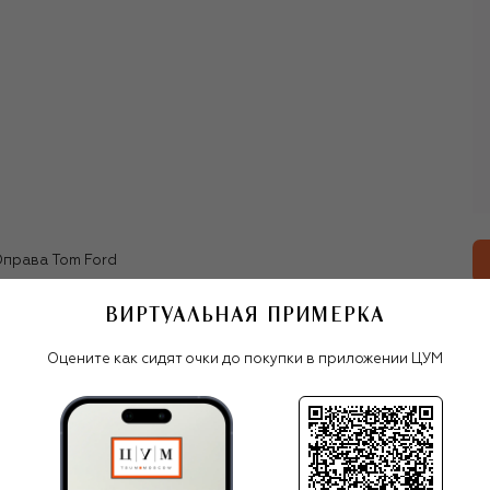
сексуальности, за которое работы Форда полюбили
еще во время его сотрудничества с Gucci.
Мужская линия бренда отличается структурированным
кроем и безупречной посадкой, женская —
провокационными платьями и предметами одежды,
вдохновленными мужской модой. Несмотря на то, что
вечерние наряды — одно из ключевых направлений
бренда, под именем Tom Ford также выходит и одежда на
каждый день.
В 2023 году Том Форд отошел от создания коллекций
права Tom Ford
для своего бренда и полностью сосредоточился на
своей не менее успешной карьере кинорежиссера. На
посту креативного директора Tom Ford его сменил
ВИРТУАЛЬНАЯ ПРИМЕРКА
другой виртуоз тейлоринга — Хайдер Акерманн.
Все женские очки
Оцените как сидят очки до покупки в приложении ЦУМ
Tom Ford
С ЧЕМ НОСИТЬ