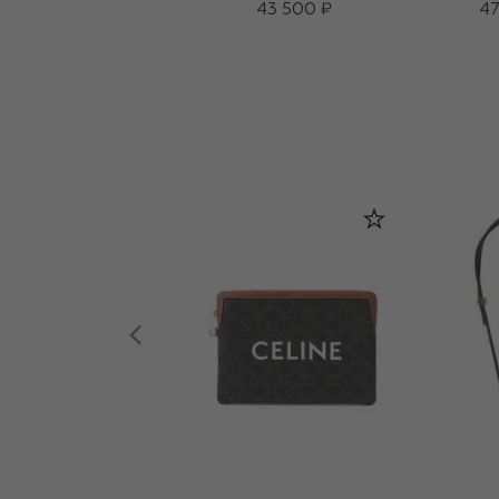
43 500 ₽
47