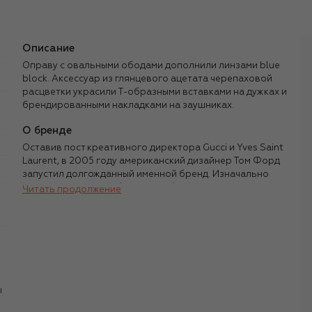
Описание
Оправу с овальными ободами дополнили линзами blue
block. Аксессуар из глянцевого ацетата черепаховой
расцветки украсили Т-образными вставками на дужках и
брендированными накладками на заушниках.
О бренде
Оставив пост креативного директора Gucci и Yves Saint
Laurent, в 2005 году американский дизайнер Том Форд
запустил долгожданный именной бренд. Изначально
Форд, известный собственным безупречным стилем,
Читать продолжение
сфокусировался на мужской моде, однако уже через год
представил женскую коллекцию, а затем — не менее
успешные линии парфюмерии, косметики и оптики.
,
Узнаваемый в каждой из десятков коллекций стиль Tom
Ford состоит из следующих элементов: утонченные,
«вытянутые» силуэты, виртуозная игра с пропорциями и
ы
фактурами, благородная, немногословная палитра, а
также неизменное сочетание элегантности и