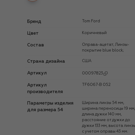
Бренд
Tom Ford
Цвет
Коричневый
Состав
Оправа-ацетат; Линзы-
покрытие blue block;
Страна дизайна
США
Артикул
00097823
Артикул
TF6067-B 052
производителя
Параметры изделия
Ширина линзы 54 мм,
ширина переносицы 19 мм
для размера 54
длина дужки 140 мм,
расстояние от дужки до
дужки 133 мм, высота линз
с учетом оправы 43 мм.