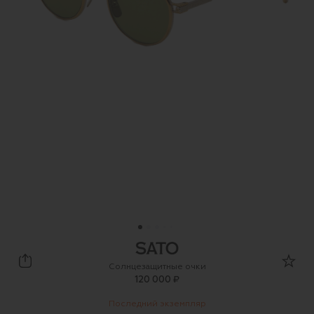
sato eyewear
Солнцезащитные очки
120 000 ₽
Последний экземпляр