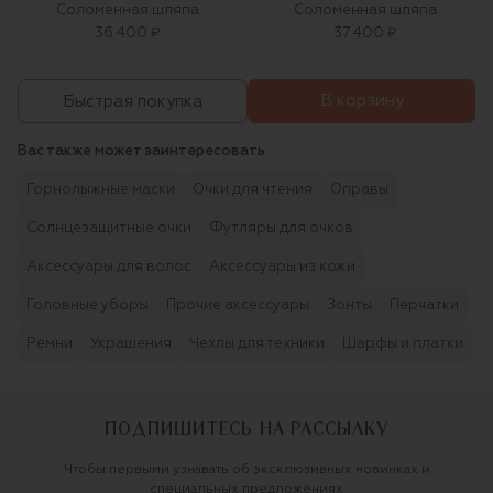
Соломенная шляпа
Соломенная шляпа
36 400 ₽
37 400 ₽
В корзину
Быстрая покупка
Вас также может заинтересовать
Горнолыжные маски
Очки для чтения
Оправы
Солнцезащитные очки
Футляры для очков
Аксессуары для волос
Аксессуары из кожи
Головные уборы
Прочие аксессуары
Зонты
Перчатки
Ремни
Украшения
Чехлы для техники
Шарфы и платки
ПОДПИШИТЕСЬ НА РАССЫЛКУ
Чтобы первыми узнавать об эксклюзивных новинках и
специальных предложениях