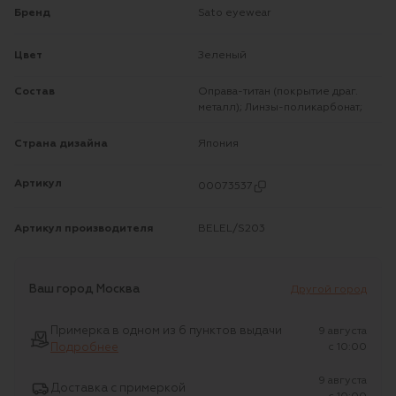
Бренд
sato eyewear
Цвет
Зеленый
Состав
Оправа-титан (покрытие драг.
металл); Линзы-поликарбонат;
Страна дизайна
Япония
Артикул
00073537
Артикул производителя
BELEL/S203
Ваш город
Москва
Другой город
Примерка в одном из 6 пунктов выдачи
9 августа
Подробнее
c 10:00
9 августа
Доставка с примеркой