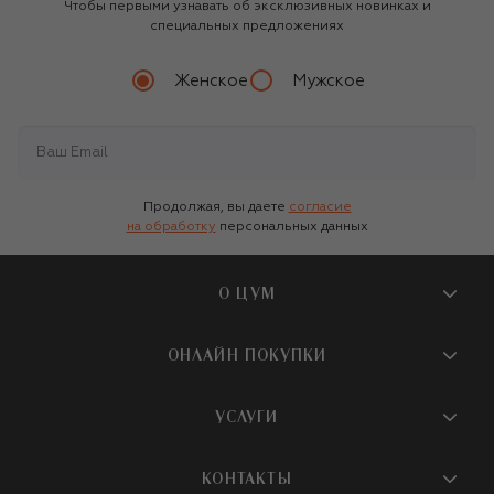
Чтобы первыми узнавать об эксклюзивных новинках и
специальных предложениях
Женское
Мужское
Продолжая, вы даете
согласие
на обработку
персональных данных
О ЦУМ
О магазине
ОНЛАЙН ПОКУПКИ
Новости и события
Вопросы и ответы
УСЛУГИ
Бутики и ПВЗ ЦУМ
Мобильное приложение
Контакты
Шопинг-сервисы
КОНТАКТЫ
Доставка