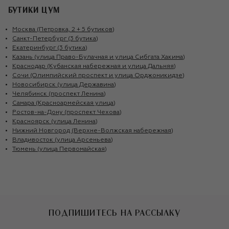
БУТИКИ ЦУМ
Москва (Петровка, 2 + 5 бутиков)
Санкт-Петербург (3 бутика)
Екатеринбург (3 бутика)
Казань (улица Право-Булачная и улица Сибгата Хакима)
Краснодар (Кубанская набережная и улица Дальняя)
Сочи (Олимпийский проспект и улица Орджоникидзе)
Новосибирск (улица Державина)
Челябинск (проспект Ленина)
Самара (Красноармейская улица)
Ростов-на-Дону (проспект Чехова)
Красноярск (улица Ленина)
Нижний Новгород (Верхне-Волжская набережная)
Владивосток (улица Арсеньева)
Тюмень (улица Первомайская)
ПОДПИШИТЕСЬ НА РАССЫЛКУ