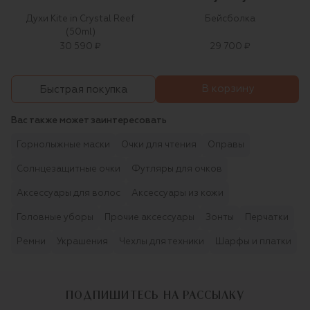
Духи Kite in Crystal Reef
Бейсболка
(50ml)
30 590 ₽
29 700 ₽
В корзину
Быстрая покупка
Вас также может заинтересовать
Горнолыжные маски
Очки для чтения
Оправы
Солнцезащитные очки
Футляры для очков
Аксессуары для волос
Аксессуары из кожи
Головные уборы
Прочие аксессуары
Зонты
Перчатки
Ремни
Украшения
Чехлы для техники
Шарфы и платки
ПОДПИШИТЕСЬ НА РАССЫЛКУ