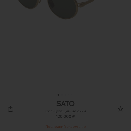
sato eyewear
Солнцезащитные очки
120 000 ₽
Последний экземпляр