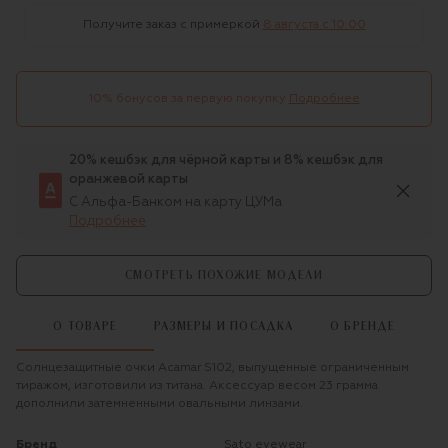
Получите заказ с примеркой
8 августа c 10:00
10% бонусов за первую покупку
Подробнее
20% кешбэк для чёрной карты и 8% кешбэк для
оранжевой карты
С Альфа-Банком на карту ЦУМа
Подробнее
СМОТРЕТЬ ПОХОЖИЕ МОДЕЛИ
О ТОВАРЕ
РАЗМЕРЫ И ПОСАДКА
О БРЕНДЕ
Солнцезащитные очки Acamar S102, выпущенные ограниченным
тиражом, изготовили из титана. Аксессуар весом 23 грамма
дополнили затемненными овальными линзами.
Бренд
sato eyewear