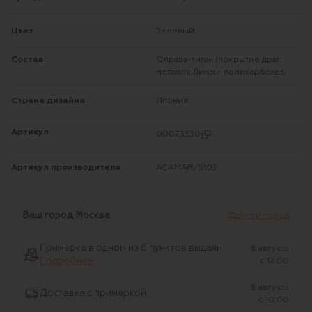
Цвет
Зеленый
Состав
Оправа-титан (покрытие драг.
металл); Линзы-поликарбонат;
Страна дизайна
Япония
Артикул
00073530
Артикул производителя
ACAMAR/S102
Ваш город
Москва
Другой город
Примерка в одном из 6 пунктов выдачи
8 августа
Подробнее
c 12:00
8 августа
Доставка с примеркой
c 10:00