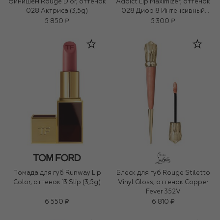
финишем Rouge Dior, оттенок
Addict Lip Maximizer, оттенок
028 Актриса (3,5g)
028 Диор 8 Интенсивный
(6ml)
5 850 ₽
5 300 ₽
Помада для губ Runway Lip
Блеск для губ Rouge Stiletto
Color, оттенок 13 Slip (3,5g)
Vinyl Gloss, оттенок Copper
Fever 352V
6 550 ₽
6 810 ₽