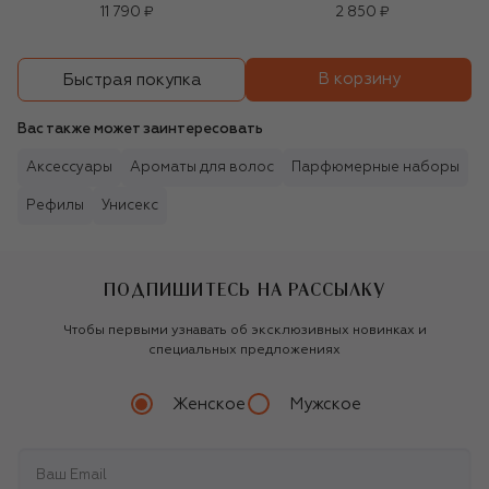
(3,8g)
11 790 ₽
2 850 ₽
В корзину
Быстрая покупка
Вас также может заинтересовать
Аксессуары
Ароматы для волос
Парфюмерные наборы
Рефилы
Унисекс
ПОДПИШИТЕСЬ НА РАССЫЛКУ
Чтобы первыми узнавать об эксклюзивных новинках и
специальных предложениях
Женское
Мужское