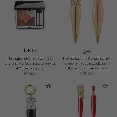
Пятицветные тени для век
Помада для губ с атласным
Diorshow 5 Couleurs, оттенок
блеском Rouge Louboutin
439 Медный (7g)
Silky Satin, оттенок Bobo
Blush
8 100 ₽
11 790 ₽