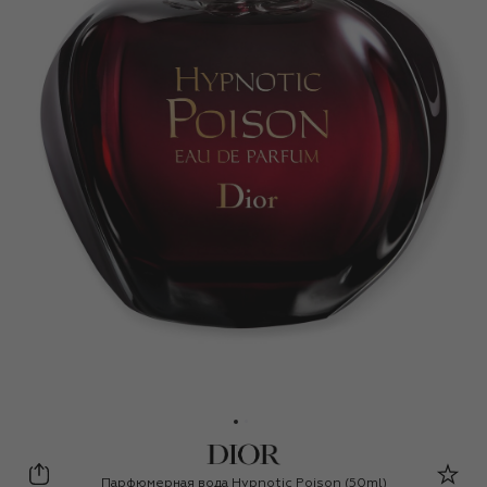
Dior
Парфюмерная вода Hypnotic Poison (50ml)