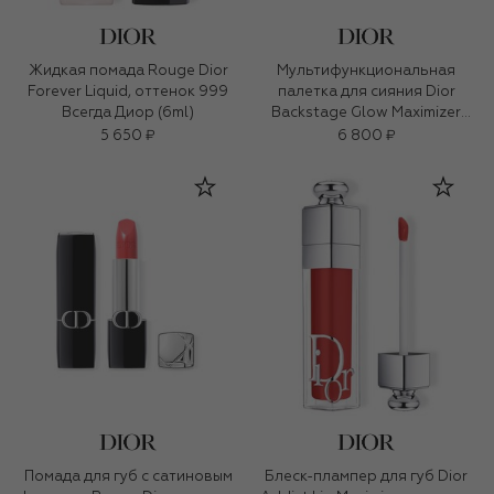
Жидкая помада Rouge Dior
Мультифункциональная
Forever Liquid, оттенок 999
палетка для сияния Dior
Всегда Диор (6ml)
Backstage Glow Maximizer
Palette, оттенок 005 Sunlit
5 650 ₽
6 800 ₽
Amber Glow (10g)
Помада для губ с сатиновым
Блеск-плампер для губ Dior