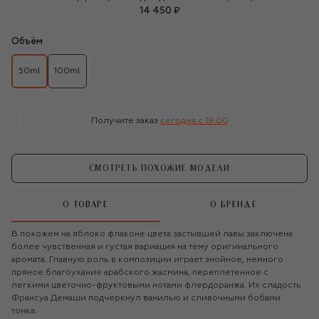
14 450 ₽
Объём
50ml
100ml
Получите заказ
сегодня c 19:00
СМОТРЕТЬ ПОХОЖИЕ МОДЕЛИ
О ТОВАРЕ
О БРЕНДЕ
В похожем на яблоко флаконе цвета застывшей лавы заключена
более чувственная и густая вариация на тему оригинального
аромата. Главную роль в композиции играет знойное, немного
пряное благоухание арабского жасмина, переплетенное с
легкими цветочно-фруктовыми нотами флердоранжа. Их сладость
Франсуа Демаши подчеркнул ванилью и сливочными бобами
тонка.