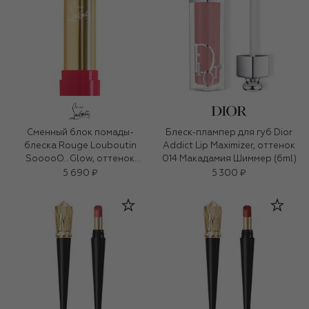
Сменный блок помады-
Блеск-плампер для губ Dior
блеска Rouge Louboutin
Addict Lip Maximizer, оттенок
SooooO…Glow, оттенок
014 Макадамия Шиммер (6ml)
Burgundy Babe
5 690 ₽
5 300 ₽