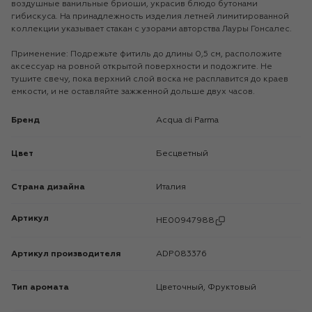
воздушные ванильные бриоши, украсив блюдо бутонами
гибискуса. На принадлежность изделия летней лимитированной
коллекции указывает стакан с узорами авторства Лауры Гонсалес.
Применение: Подрежьте фитиль до длины 0,5 см, расположите
аксессуар на ровной открытой поверхности и подожгите. Не
тушите свечу, пока верхний слой воска не расплавится до краев
емкости, и не оставляйте зажженной дольше двух часов.
Бренд
Acqua di Parma
Цвет
Бесцветный
Страна дизайна
Италия
Артикул
HE00947988
Артикул производителя
ADP083376
Тип аромата
Цветочный, Фруктовый