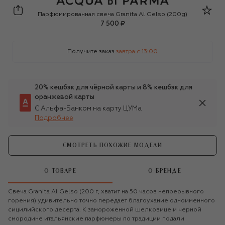
Acqua di Parma
Парфюмированная свеча Granita Al Gelso (200g)
7 500 ₽
Получите заказ
завтра c 13:00
20% кешбэк для чёрной карты и 8% кешбэк для
оранжевой карты
С Альфа-Банком на карту ЦУМа
Подробнее
СМОТРЕТЬ ПОХОЖИЕ МОДЕЛИ
О ТОВАРЕ
О БРЕНДЕ
Свеча Granita Al Gelso (200 г, хватит на 50 часов непрерывного
горения) удивительно точно передает благоухание одноименного
сицилийского десерта. К замороженной шелковице и черной
смородине итальянские парфюмеры по традиции подали