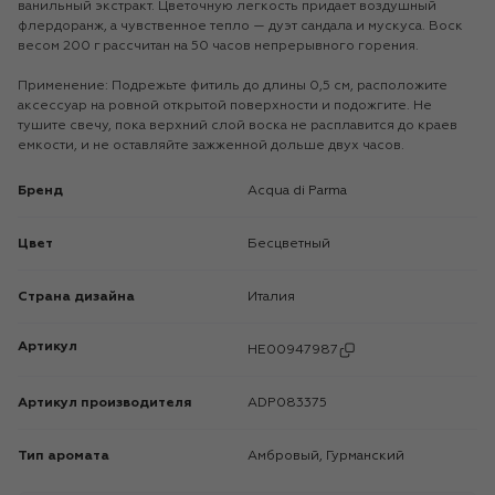
ванильный экстракт. Цветочную легкость придает воздушный
флердоранж, а чувственное тепло — дуэт сандала и мускуса. Воск
весом 200 г рассчитан на 50 часов непрерывного горения.
Применение: Подрежьте фитиль до длины 0,5 см, расположите
аксессуар на ровной открытой поверхности и подожгите. Не
тушите свечу, пока верхний слой воска не расплавится до краев
емкости, и не оставляйте зажженной дольше двух часов.
Бренд
Acqua di Parma
Цвет
Бесцветный
Страна дизайна
Италия
Артикул
HE00947987
Артикул производителя
ADP083375
Тип аромата
Амбровый, Гурманский