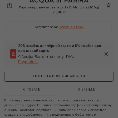
Acqua di Parma
Парфюмированная свеча Latte Di Mandorla (200g)
7 500 ₽
Получите заказ
сегодня c 14:00
20% кешбэк для чёрной карты и 8% кешбэк для
оранжевой карты
С Альфа-Банком на карту ЦУМа
Подробнее
СМОТРЕТЬ ПОХОЖИЕ МОДЕЛИ
О ТОВАРЕ
О БРЕНДЕ
В лимитированную летнюю коллекцию, созданную вместе с
дизайнером Лаурой Гонсалес, включили парфюмированную свечу
с нежным ароматом ледяного миндального молока. Сливочную
сладость ему добавляют чуть поджаренные бобы тонка и