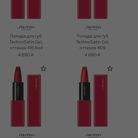
Помада для губ
Помада для губ
TechnoSatin Gel,
TechnoSatin Gel,
оттенок 416 Red
оттенок 409
Shift (3,3g)
Harmonic Drive (3,3g)
4 680 ₽
4 680 ₽