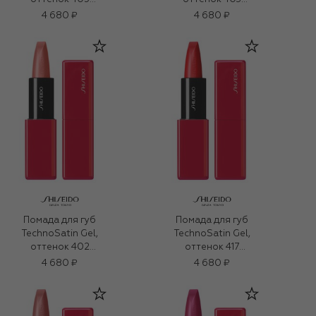
Playback (3,3g)
Augmented Nude
4 680 ₽
4 680 ₽
(3,3g)
Помада для губ
Помада для губ
TechnoSatin Gel,
TechnoSatin Gel,
оттенок 402
оттенок 417
Chatbot (3,3g)
Soundwave (3,3g)
4 680 ₽
4 680 ₽