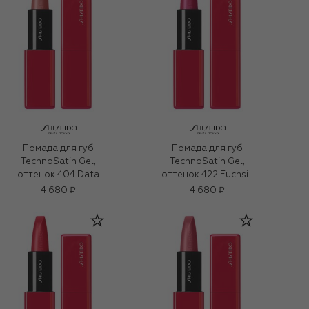
Помада для губ
Помада для губ
TechnoSatin Gel,
TechnoSatin Gel,
оттенок 404 Data
оттенок 422 Fuchsia
Stream (3,3g)
Flux (3,3g)
4 680 ₽
4 680 ₽