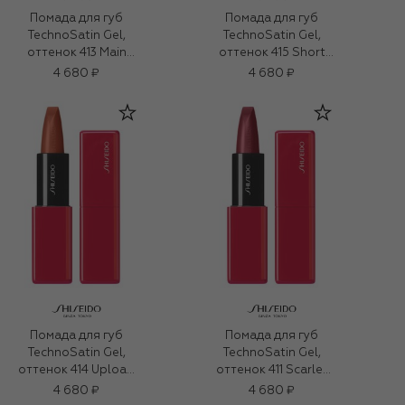
Помада для губ
Помада для губ
TechnoSatin Gel,
TechnoSatin Gel,
оттенок 413 Main
оттенок 415 Short
Frame (3,3g)
Circuit (3,3g)
4 680 ₽
4 680 ₽
Помада для губ
Помада для губ
TechnoSatin Gel,
TechnoSatin Gel,
оттенок 414 Upload
оттенок 411 Scarlet
(3,3g)
Cluster (3,3g)
4 680 ₽
4 680 ₽