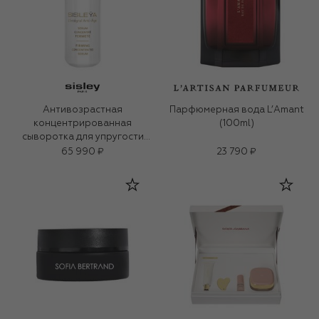
Антивозрастная
Парфюмерная вода L’Amant
концентрированная
(100ml)
сыворотка для упругости
кожи (30ml)
65 990 ₽
23 790 ₽