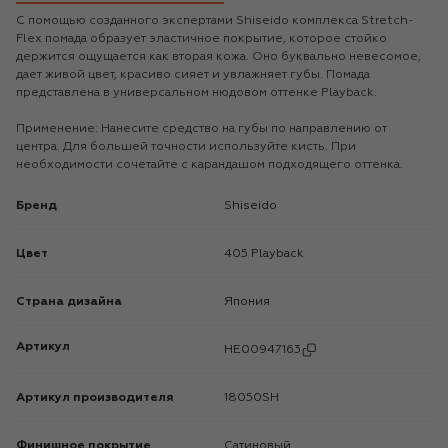
С помощью созданного экспертами Shiseido комплекса Stretch-
Flex помада образует эластичное покрытие, которое стойко
держится ощущается как вторая кожа. Оно буквально невесомое,
дает живой цвет, красиво сияет и увлажняет губы. Помада
представлена в универсальном нюдовом оттенке Playback.
Применение: Нанесите средство на губы по направлению от
центра. Для большей точности используйте кисть. При
необходимости сочетайте с карандашом подходящего оттенка.
Бренд
Shiseido
Цвет
405 Playback
Страна дизайна
Япония
Артикул
HE00947163
Артикул производителя
18050SH
Финишное покрытие
Сатиновый