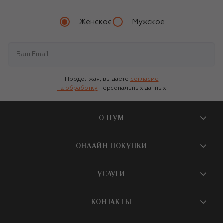
Женское
Мужское
Продолжая, вы даете
согласие
на обработку
персональных данных
О ЦУМ
О магазине
ОНЛАЙН ПОКУПКИ
Новости и события
Вопросы и ответы
УСЛУГИ
Бутики и ПВЗ ЦУМ
Мобильное приложение
Контакты
Шопинг-сервисы
КОНТАКТЫ
Доставка
Наша история
Шопинг со стилистом ЦУМ
Обмен и возврат