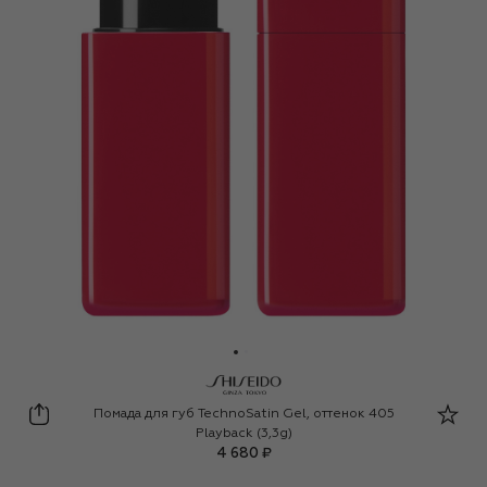
Shiseido
Помада для губ TechnoSatin Gel, оттенок 405
Playback (3,3g)
4 680 ₽