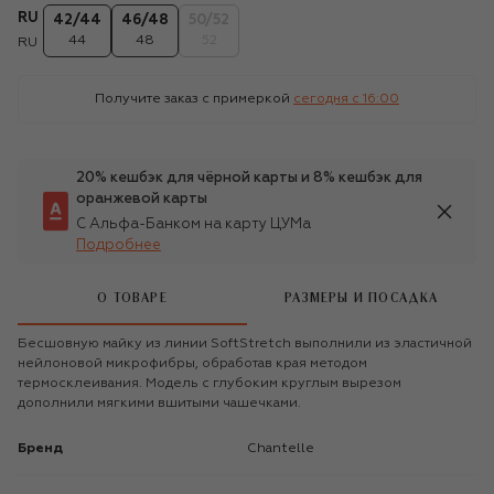
RU
42/44
46/48
50/52
44
48
52
RU
Получите заказ с примеркой
сегодня c 16:00
20% кешбэк для чёрной карты и 8% кешбэк для
оранжевой карты
С Альфа-Банком на карту ЦУМа
Подробнее
О ТОВАРЕ
РАЗМЕРЫ И ПОСАДКА
Бесшовную майку из линии SoftStretch выполнили из эластичной
нейлоновой микрофибры, обработав края методом
термосклеивания. Модель с глубоким круглым вырезом
дополнили мягкими вшитыми чашечками.
Бренд
Chantelle