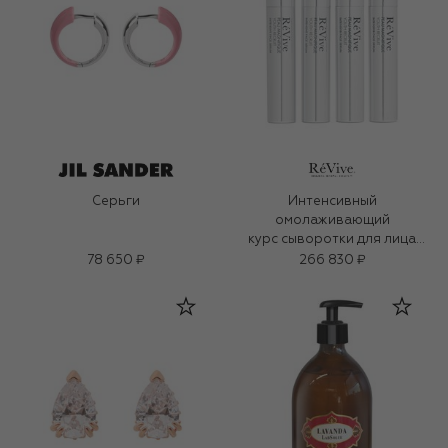
Серьги
Интенсивный
омолаживающий
курс сыворотки для лица
(4x5ml)
78 650 ₽
266 830 ₽