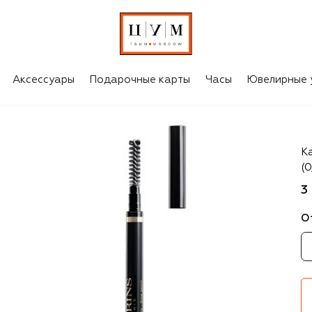
Аксессуары
Подарочные карты
Часы
Ювелирные 
Cl
К
(0
3
О