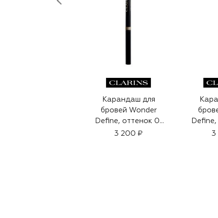
Карандаш для
Кара
бровей Wonder
бров
Define, оттенок 01
Define
(0,06g)
(
3 200 ₽
3