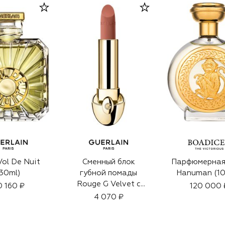
Vol De Nuit
Сменный блок
Парфюмерная
30ml)
губной помады
Hanuman (10
Rouge G Velvet с
 160 ₽
120 000 
матовым финишем,
4 070 ₽
оттенок 205
Миндальный нюд