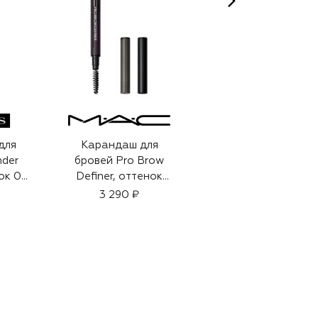
для
Карандаш для
Карандаш для
der
бровей Pro Brow
бровей Pro Brow
ок 04
Definer, оттенок
Definer, оттенок
Genuine Aubergine
Strut (0,03g)
3 290 ₽
3 290 ₽
(0,03g)