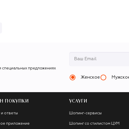
(3,5g)
и специальных предложениях
Женское
Мужско
Н ПОКУПКИ
УСЛУГИ
 и ответы
Шопинг-сервисы
ое приложение
Шопинг со стилистом ЦУМ