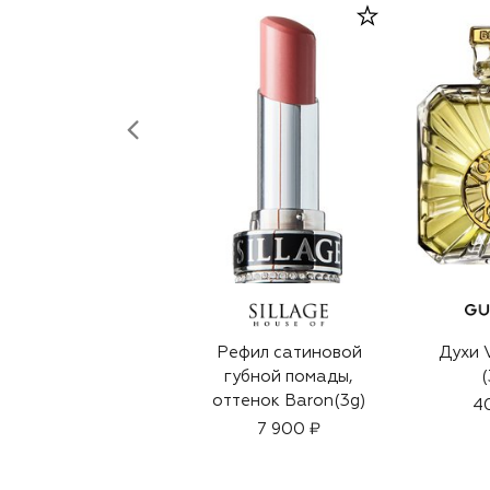
Рефил сатиновой
Духи 
губной помады,
(
оттенок Baron(3g)
40
7 900 ₽