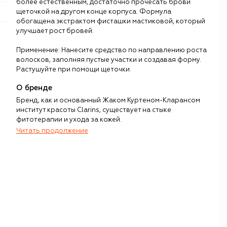
более естественным, достаточно прочесать брови
щеточкой на другом конце корпуса. Формула
обогащена экстрактом фисташки мастиковой, который
улучшает рост бровей.
Применение: Нанесите средство по направлению роста
волосков, заполняя пустые участки и создавая форму.
Растушуйте при помощи щеточки.
О бренде
Бренд, как и основанный Жаком Куртеном-Кларансом
институт красоты Clarins, существует на стыке
фитотерапии и ухода за кожей.
Читать продолжение
Марка появилась в Париже в 1954 году, когда индустрия
красоты только начинала переходить от декоративной
эстетики к осознанному уходу за кожей. Куртен-Кларанс
противопоставил популярным тогда синтетическим
формулам силу растений, создавая эффективные и при
этом мягкие средства.
В Clarins рассматривают кожу как живую систему, а
главной задачей косметики считают поддержку функций
кожи, усиление естественных процессов и