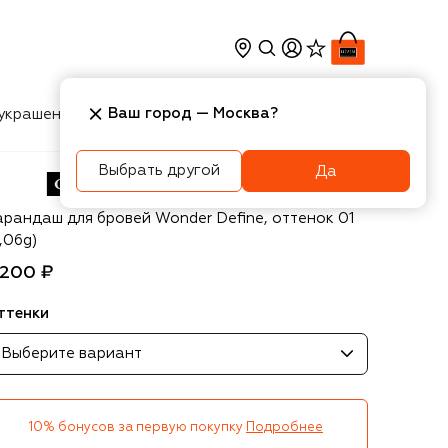
Ваш город —
Москва
?
украшения
Косметика
Интерьер
Новости
Выбрать другой
Да
arins
арандаш для бровей Wonder Define, оттенок 01
,06g)
 200 ₽
ттенки
Выберите вариант
10% бонусов за первую покупку
Подробнее