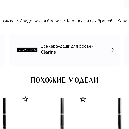
восстановление баланса. Техника нанесения в этом
процессе играет особую роль, усиливая эффект и
превращая уход в ритуал.
макияжа
Средства для бровей
Карандаши для бровей
Каран
Бренд и сегодня продолжает следовать принципам,
сформулированным основателем: использовать
передовые научные достижения, регулярно
совершенствовать формулы и отдавать предпочтение
Все карандаши для бровей
растительным экстрактам. Растения в формулах Clarins
Clarins
– активный инструмент, эффективность которого
ПОХОЖИЕ МОДЕЛИ