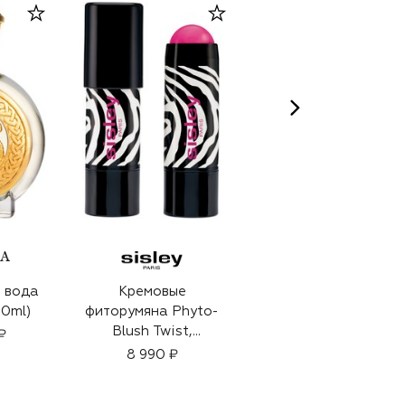
 вода
Кремовые
Парфюмерная вода
0ml)
фиторумяна Phyto-
Heroine (100ml)
Blush Twist,
₽
61 500 ₽
оттенок 2 Fushia
8 990 ₽