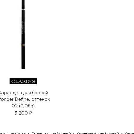
Карандаш для бровей
onder Define, оттенок
02 (0,06g)
3 200 ₽
а для макияжа
Средства для бровей
Карандаши для бровей
Кара