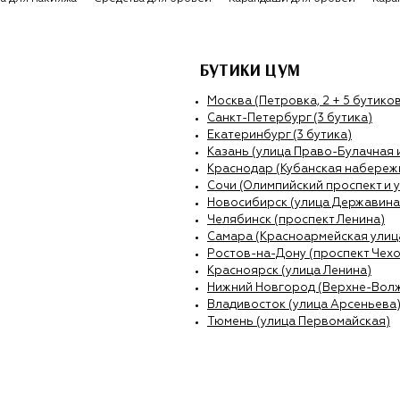
БУТИКИ ЦУМ
Москва (Петровка, 2 + 5 бутиков
Санкт-Петербург (3 бутика)
Екатеринбург (3 бутика)
Казань (улица Право-Булачная 
Краснодар (Кубанская набережн
Сочи (Олимпийский проспект и 
Новосибирск (улица Державина
Челябинск (проспект Ленина)
Самара (Красноармейская улиц
Ростов-на-Дону (проспект Чехо
Красноярск (улица Ленина)
Нижний Новгород (Верхне-Вол
Владивосток (улица Арсеньева
Тюмень (улица Первомайская)