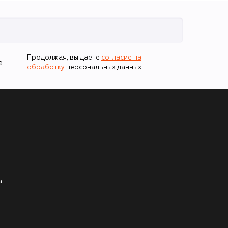
Продолжая, вы даете
согласие на
е
обработку
персональных данных
а