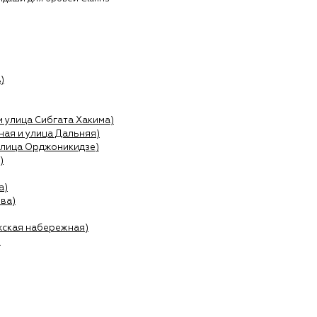
)
и улица Сибгата Хакима)
ая и улица Дальняя)
улица Орджоникидзе)
)
а)
ва)
жская набережная)
)