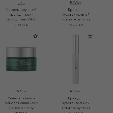
Корректирующий
Крем для
крем для кожи
чувствительной
вокруг глаз Vital
кожи вокруг глаз
(15ml)
SPF 30 (15ml)
31 600 ₽
34 220 ₽
Увлажняющий и
Крем для
обновляющий крем
чувствительной
для кожи вокруг
кожи вокруг глаз
глаз (15ml)
SPF 30 (15ml)