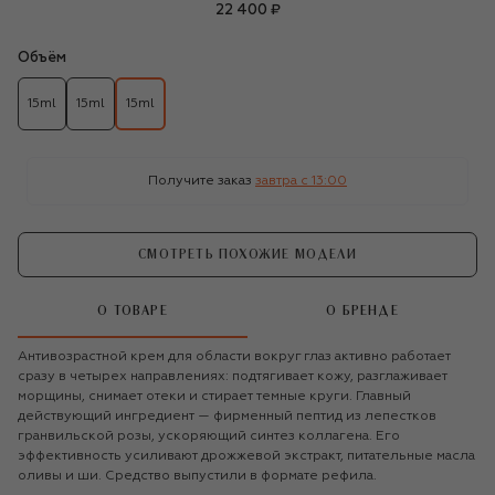
22 400 ₽
Объём
15ml
15ml
15ml
Получите заказ
завтра c 13:00
СМОТРЕТЬ ПОХОЖИЕ МОДЕЛИ
О ТОВАРЕ
О БРЕНДЕ
Антивозрастной крем для области вокруг глаз активно работает
сразу в четырех направлениях: подтягивает кожу, разглаживает
морщины, снимает отеки и стирает темные круги. Главный
действующий ингредиент — фирменный пептид из лепестков
гранвильской розы, ускоряющий синтез коллагена. Его
эффективность усиливают дрожжевой экстракт, питательные масла
оливы и ши. Средство выпустили в формате рефила.