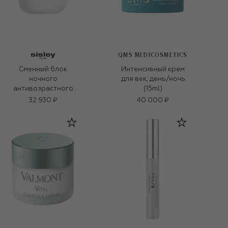
QMS MEDICOSMETICS
Сменный блок
Интенсивный крем
ночного
для век, день/ночь
антивозрастного
(15ml)
крема для кожи
32 930 ₽
40 000 ₽
вокруг глаз
Supremÿa (15ml)