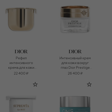
Рефил
Интенсивный крем
интенсивного
для кожи вокруг
крема для кожи
глаз Dior Prestige
вокруг глаз Dior
(15ml)
22 400 ₽
26 400 ₽
Prestige (15ml)