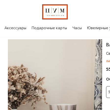
Аксессуары
Подарочные карты
Часы
Ювелирные 
B
B
С
ЛИ
5
О