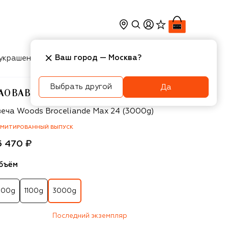
Ваш город —
Москва
?
украшения
Косметика
Интерьер
Новости
Выбрать другой
Да
AOBAB
aobab
веча Woods Broceliande Max 24 (3000g)
МИТИРОВАННЫЙ ВЫПУСК
5 470 ₽
бъём
500g
1100g
3000g
Последний экземпляр