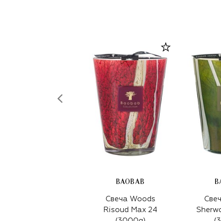
BAOBAB
B
Свеча Woods
Све
Risoud Max 24
Sherw
(3000g)
(