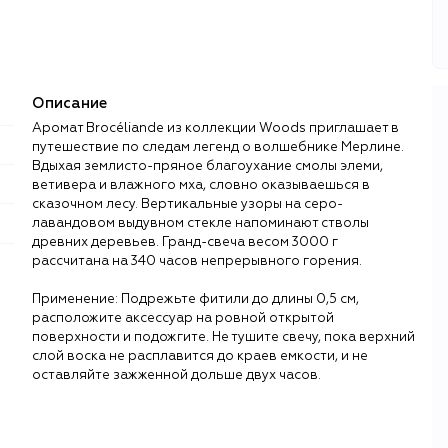
Описание
Аромат Brocéliande из коллекции Woods приглашает в
путешествие по следам легенд о волшебнике Мерлине.
Вдыхая землисто-пряное благоухание смолы элеми,
ветивера и влажного мха, словно оказываешься в
сказочном лесу. Вертикальные узоры на серо-
лавандовом выдувном стекле напоминают стволы
древних деревьев. Гранд-свеча весом 3000 г
рассчитана на 340 часов непрерывного горения.
Применение: Подрежьте фитили до длины 0,5 см,
расположите аксессуар на ровной открытой
поверхности и подожгите. Не тушите свечу, пока верхний
слой воска не расплавится до краев емкости, и не
оставляйте зажженной дольше двух часов.