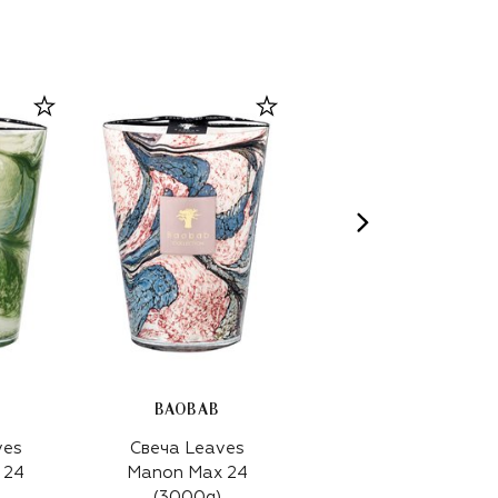
BAOBAB
BAOBAB
ves
Свеча Leaves
Свеча Feathers Max
 24
Manon Max 24
24 Feathers
(3000g)
Feathers (3000g)