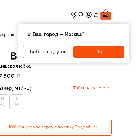
Ваш город —
Москва
?
украшения
Косметика
Интерьер
Новости
Выбрать другой
Да
ats
амшевая юбка
7 500 ₽
азмер
(INT/RU)
Таблица размеров
M
L
46
48
10% бонусов за первую покупку
Подробнее