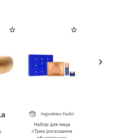
Набор для лица
Шляпа
«Трио роскошное
₽
69 950 ₽