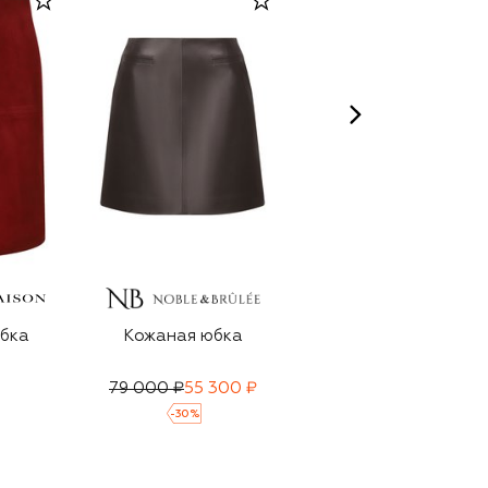
MAX MARA STUDIO
бка
Кожаная юбка
Кожаная юбка
79 000 ₽
55 300 ₽
72 500 ₽
-
30
%