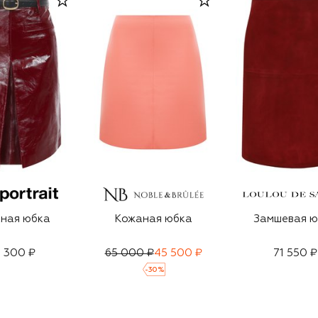
ная юбка
Кожаная юбка
Замшевая ю
 300 ₽
65 000 ₽
45 500 ₽
71 550 ₽
-
30
%