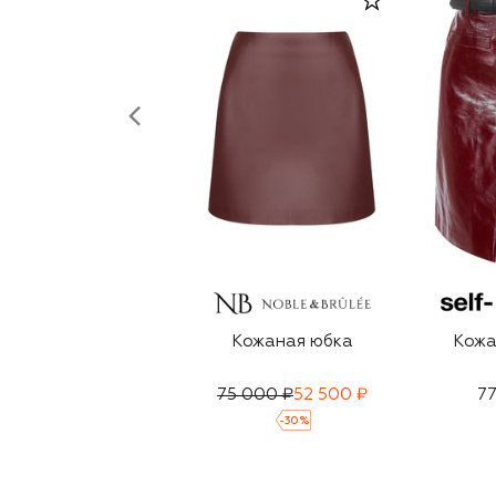
Кожаная юбка
Кожа
75 000 ₽
52 500 ₽
77
-
30
%