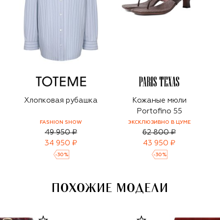
Хлопковая рубашка
Кожаные мюли
Portofino 55
FASHION SHOW
ЭКСКЛЮЗИВНО В ЦУМЕ
49 950 ₽
62 800 ₽
34 950 ₽
43 950 ₽
-
30
%
-
30
%
ПОХОЖИЕ МОДЕЛИ