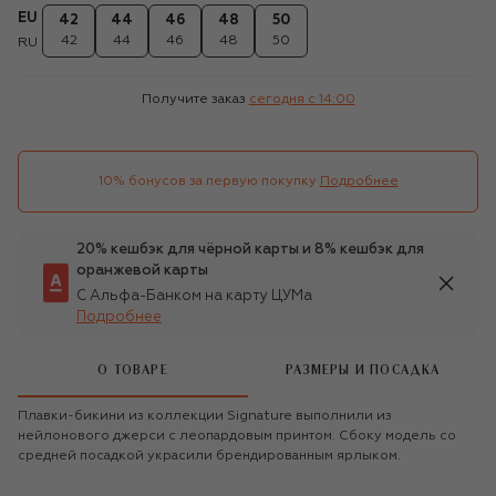
EU
42
44
46
48
50
42
44
46
48
50
RU
Получите заказ
сегодня c 14:00
10% бонусов за первую покупку
Подробнее
20% кешбэк для чёрной карты и 8% кешбэк для
оранжевой карты
С Альфа-Банком на карту ЦУМа
Подробнее
О ТОВАРЕ
РАЗМЕРЫ И ПОСАДКА
Плавки-бикини из коллекции Signature выполнили из
нейлонового джерси с леопардовым принтом. Сбоку модель со
средней посадкой украсили брендированным ярлыком.