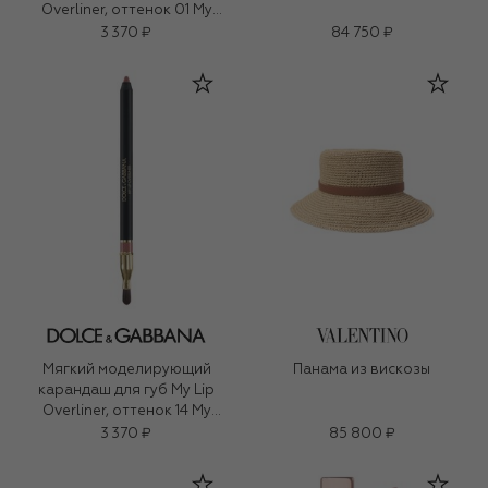
Overliner, оттенок 01 My
Honey Nude (1,2g)
3 370 ₽
84 750 ₽
Мягкий моделирующий
Панама из вискозы
карандаш для губ My Lip
Overliner, оттенок 14 My
Rosewood Pink (1,2g)
3 370 ₽
85 800 ₽