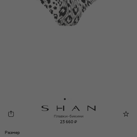
Shan
Плавки-бикини
23 660 ₽
Размер