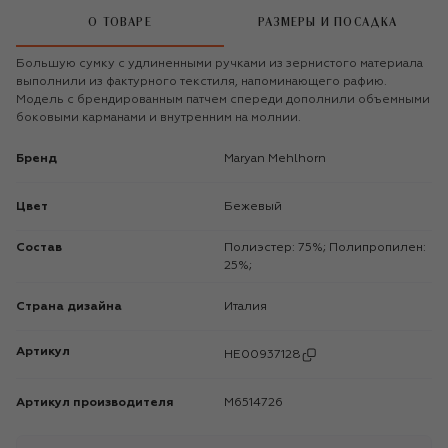
О ТОВАРЕ
РАЗМЕРЫ И ПОСАДКА
Большую сумку с удлиненными ручками из зернистого материала
выполнили из фактурного текстиля, напоминающего рафию.
Модель с брендированным патчем спереди дополнили объемными
боковыми карманами и внутренним на молнии.
Бренд
Maryan Mehlhorn
Цвет
Бежевый
Состав
Полиэстер: 75%; Полипропилен:
25%;
Страна дизайна
Италия
Артикул
HE00937128
Артикул производителя
M6514726