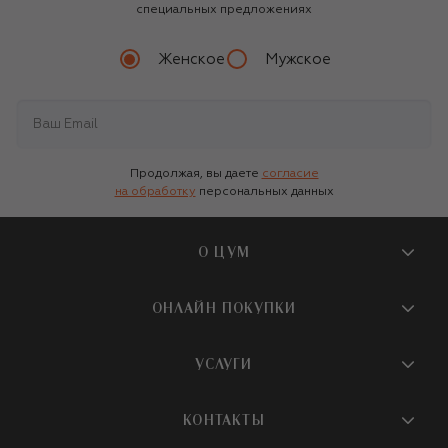
специальных предложениях
Женское
Мужское
Продолжая, вы даете
согласие
на обработку
персональных данных
О ЦУМ
О магазине
ОНЛАЙН ПОКУПКИ
Новости и события
Вопросы и ответы
УСЛУГИ
Бутики и ПВЗ ЦУМ
Мобильное приложение
Контакты
Шопинг-сервисы
КОНТАКТЫ
Доставка
Наша история
Шопинг со стилистом ЦУМ