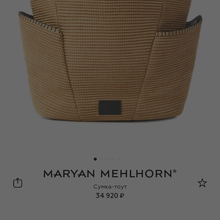
Maryan Mehlhorn
Сумка-тоут
34 920 ₽