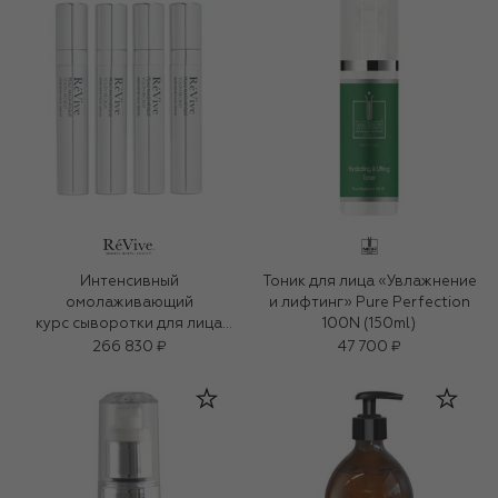
Интенсивный
Тоник для лица «Увлажнение
омолаживающий
и лифтинг» Pure Perfection
курс сыворотки для лица
100N (150ml)
(4x5ml)
266 830 ₽
47 700 ₽