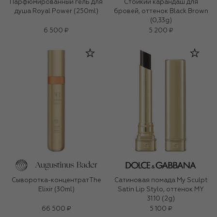
Парфюмированный гель для
Стойкий карандаш для
душа Royal Power (250ml)
бровей, оттенок Black Brown
(0,33g)
6 500 ₽
5 200 ₽
Сыворотка-концентратThe
Сатиновая помада My Sculpt
Elixir (30ml)
Satin Lip Stylo, оттенок MY
31.10 (2g)
66 500 ₽
5 100 ₽