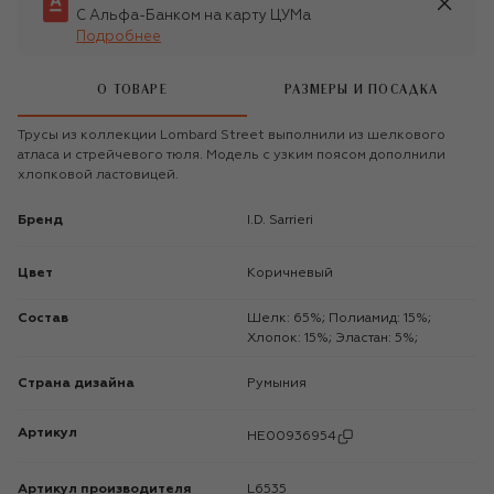
С Альфа-Банком на карту ЦУМа
Подробнее
О ТОВАРЕ
РАЗМЕРЫ И ПОСАДКА
Трусы из коллекции Lombard Street выполнили из шелкового
атласа и стрейчевого тюля. Модель с узким поясом дополнили
хлопковой ластовицей.
Бренд
I.D. Sarrieri
Цвет
Коричневый
Состав
Шелк: 65%; Полиамид: 15%;
Хлопок: 15%; Эластан: 5%;
Страна дизайна
Румыния
Артикул
HE00936954
Артикул производителя
L6535