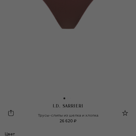
I.D. SARRIERI
I.D. Sarrieri
Трусы-слипы из шелка и хлопка
26 620 ₽
Цвет