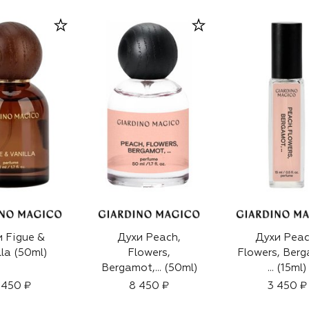
 Figue &
Духи Peach,
Духи Peac
lla (50ml)
Flowers,
Flowers, Berg
Bergamot,... (50ml)
… (15ml)
 450 ₽
8 450 ₽
3 450 ₽