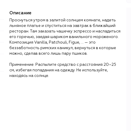
Описание
Проснуться утром в залитой солнцем комнате, надеть
льняное платье и спуститься на завтрак в ближайший
ресторан. Там заказать чашечку эспрессо и насладиться
его горечью, заедая шариком ванильного мороженого.
Композиция Vanilla, Patchouli, Figue, ... — это
беззаботность римских каникул, вернуться в которые
можно, сделав всего лишь пару пшиков.
Применение: Распылите средство с расстояния 20–25
см, избегая попадания на одежду. Не используйте,
находясь на солнце.