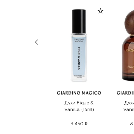
Духи Figue &
Духи
Vanilla (15ml)
Vani
3 450 ₽
8