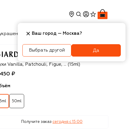
Ваш город —
Москва
?
украшения
Косметика
Интерьер
Новости
Выбрать другой
Да
ardino Magico
хи Vanilla, Patchouli, Figue, ... (15ml)
 450 ₽
бъём
15ml
50ml
Получите заказ
сегодня c 15:00