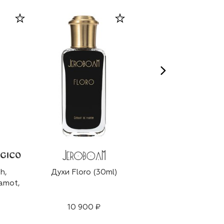
h,
Духи Floro (30ml)
Духи Vanilla,
amot,
Patchouli, Figue,...
(50ml)
10 900 ₽
8 450 ₽