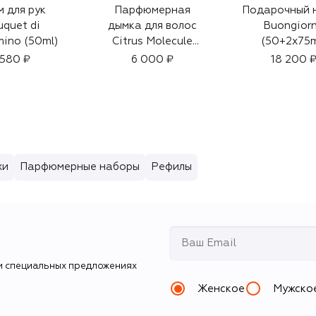
 для рук
Парфюмерная
Подарочный 
quet di
дымка для волос
Buongior
ino (50ml)
Citrus Molecule
(50+2x75m
(30ml)
 580 ₽
6 000 ₽
18 200 
хи
Парфюмерные наборы
Рефилы
и специальных предложениях
Женское
Мужско