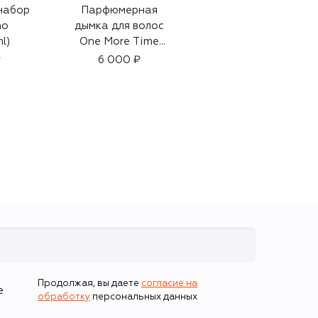
набор
Парфюмерная
Крем для рук
no
дымка для волос
Cashmere Wood
l)
One More Time
Tobacco Leather
(30ml)
(50ml)
₽
6 000 ₽
1 580 ₽
Продолжая, вы даете
согласие на
е
обработку
персональных данных