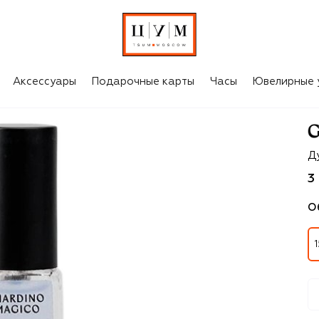
Аксессуары
Подарочные карты
Часы
Ювелирные 
Gi
Ду
3
О