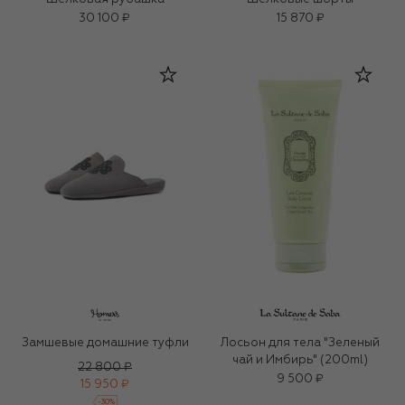
30 100 ₽
15 870 ₽
Замшевые домашние туфли
Лосьон для тела "Зеленый
чай и Имбирь" (200ml)
22 800 ₽
9 500 ₽
15 950 ₽
-
30
%