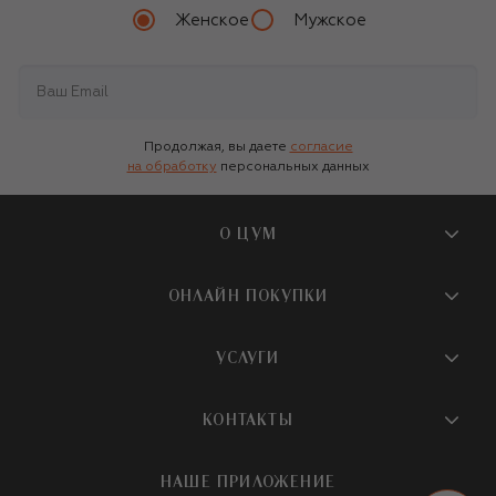
Женское
Мужское
Продолжая, вы даете
согласие
на обработку
персональных данных
О ЦУМ
О магазине
ОНЛАЙН ПОКУПКИ
Новости и события
Вопросы и ответы
УСЛУГИ
Бутики и ПВЗ ЦУМ
Мобильное приложение
Контакты
Шопинг-сервисы
КОНТАКТЫ
Доставка
Наша история
Шопинг со стилистом ЦУМ
Обмен и возврат
+7 495 933 73 00
Карьера
НАШЕ ПРИЛОЖЕНИЕ
Подарочная карта