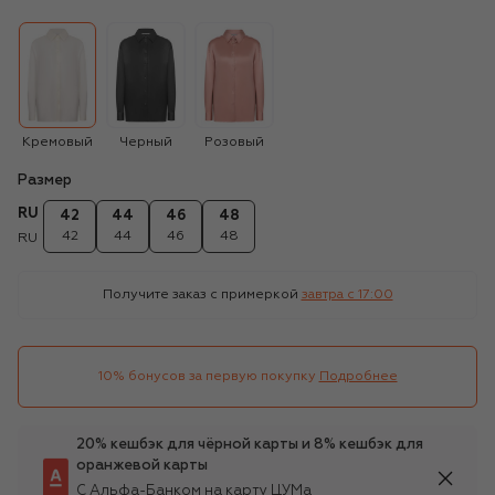
Кремовый
Черный
Розовый
Размер
RU
42
44
46
48
42
44
46
48
RU
Получите заказ с примеркой
завтра c 17:00
10% бонусов за первую покупку
Подробнее
20% кешбэк для чёрной карты и 8% кешбэк для
оранжевой карты
С Альфа-Банком на карту ЦУМа