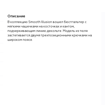
Описание
В коллекцию Smooth Illusion вошел бюстгальтер с
мягкими чашечками на косточках и кантом,
подчеркивающим линию декольте. Модель из тюля
застегивается двумя трехпозиционными крючками на
широком поясе.