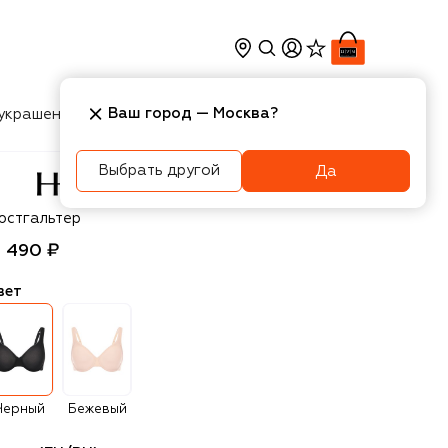
Ваш город —
Москва
?
украшения
Косметика
Интерьер
Новости
Выбрать другой
Да
anro
юстгальтер
5 490 ₽
вет
Черный
Бежевый