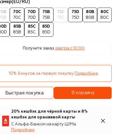
азмер
(EU/RU)
70B
70C
70D
75B
75C
75D
80B
80C
70B
70C
70D
75B
75C
75D
80B
80C
80D
85B
85C
85D
80D
85B
85C
85D
Получите заказ
завтра c 10:00
10% бонусов за первую покупку
Подробнее
В корзину
Быстрая покупка
20% кешбэк для чёрной карты и 8%
кешбэк для оранжевой карты
С Альфа-Банком на карту ЦУМа
Подробнее