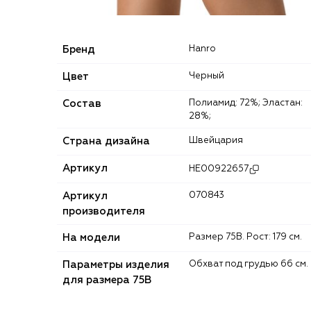
Бренд
Hanro
Цвет
Черный
Состав
Полиамид: 72%; Эластан:
28%;
Страна дизайна
Швейцария
Артикул
HE00922657
Артикул
070843
производителя
На модели
Размер 75B. Рост: 179 см.
Параметры изделия
Обхват под грудью 66 см.
для размера 75B