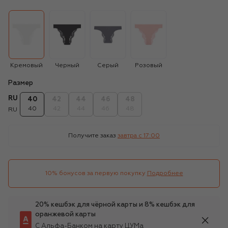
Кремовый
Черный
Серый
Розовый
Размер
RU
40
42
44
46
48
40
42
44
46
48
RU
Получите заказ
завтра c 17:00
10% бонусов за первую покупку
Подробнее
20% кешбэк для чёрной карты и 8% кешбэк для
оранжевой карты
С Альфа-Банком на карту ЦУМа