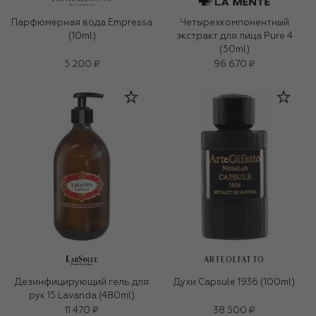
Парфюмерная вода Empressa
Четырехкомпонентный
(10ml)
экстракт для лица Pure 4
(50ml)
5 200 ₽
96 670 ₽
ARTEOLFATTO
Дезинфицирующий гель для
Духи Capsule 1936 (100ml)
рук 15 Lavanda (480ml)
11 470 ₽
38 500 ₽