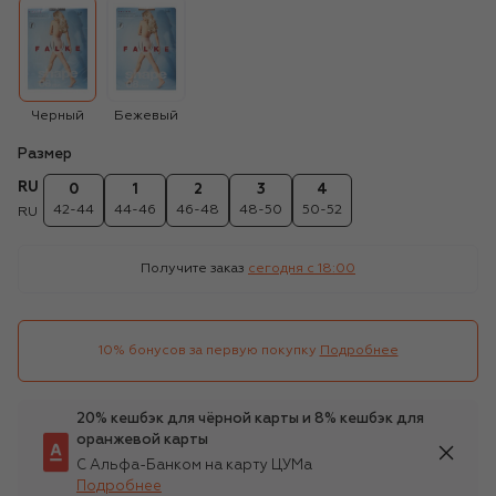
Черный
Бежевый
Размер
RU
0
1
2
3
4
42-44
44-46
46-48
48-50
50-52
RU
Получите заказ
сегодня c 18:00
10% бонусов за первую покупку
Подробнее
20% кешбэк для чёрной карты и 8% кешбэк для
оранжевой карты
С Альфа-Банком на карту ЦУМа
Подробнее