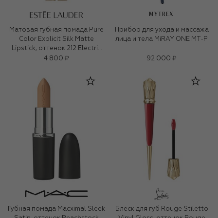
MYTREX
Матовая губная помада Pure
Прибор для ухода и массажа
Color Explicit Silk Matte
лица и тела MiRAY ONE MT-P
Lipstick, оттенок 212 Electric
Nights (0,7ml)
4 800 ₽
92 000 ₽
Губная помада Macximal Sleek
Блеск для губ Rouge Stiletto