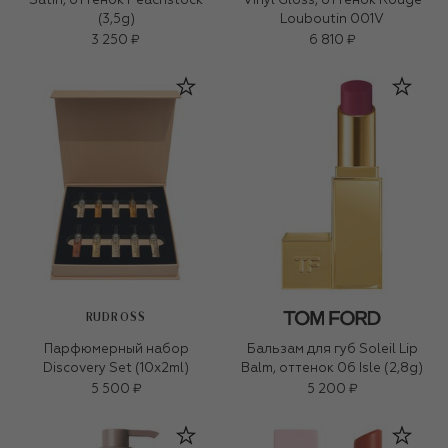
Satin, оттенок Peachstock
Vinyl Gloss, оттенок Rouge
(3,5g)
Louboutin 001V
3 250 ₽
6 810 ₽
RUDROSS
Парфюмерный набор
Бальзам для губ Soleil Lip
Discovery Set (10x2ml)
Balm, оттенок 06 Isle (2,8g)
5 500 ₽
5 200 ₽