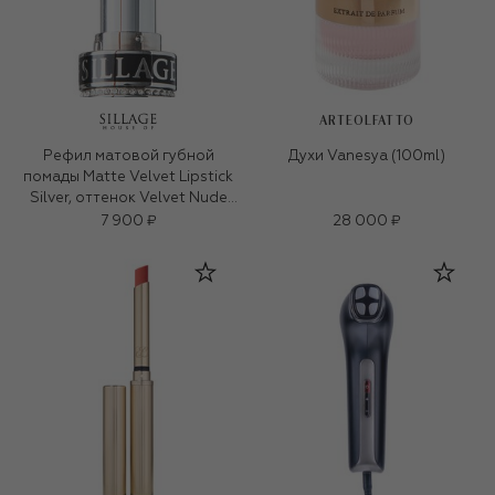
ARTEOLFATTO
Рефил матовой губной
Духи Vanesya (100ml)
помады Matte Velvet Lipstick
Silver, оттенок Velvet Nude
(3g)
7 900 ₽
28 000 ₽