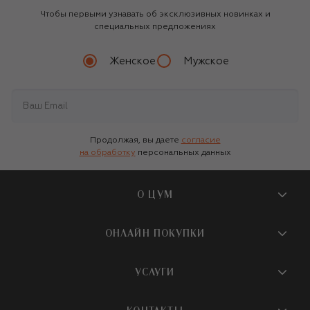
Чтобы первыми узнавать об эксклюзивных новинках и
специальных предложениях
Женское
Мужское
Продолжая, вы даете
согласие
на обработку
персональных данных
О ЦУМ
О магазине
ОНЛАЙН ПОКУПКИ
Новости и события
Вопросы и ответы
УСЛУГИ
Бутики и ПВЗ ЦУМ
Мобильное приложение
Контакты
Шопинг-сервисы