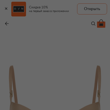
Скидка 10%
Открыть
на первый заказ в приложении
Бюстгальтер с чашкой пуш-ап
-
15 570 ₽