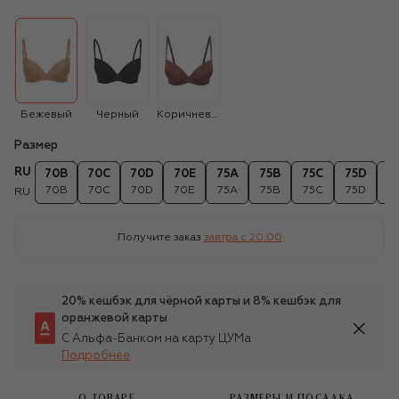
Бежевый
Черный
Коричневый
Размер
RU
70B
70C
70D
70E
75A
75B
75C
75D
7
70B
70C
70D
70E
75A
75B
75C
75D
7
RU
Получите заказ
завтра c 20:00
20% кешбэк для чёрной карты и 8% кешбэк для
оранжевой карты
С Альфа-Банком на карту ЦУМа
Подробнее
О ТОВАРЕ
РАЗМЕРЫ И ПОСАДКА