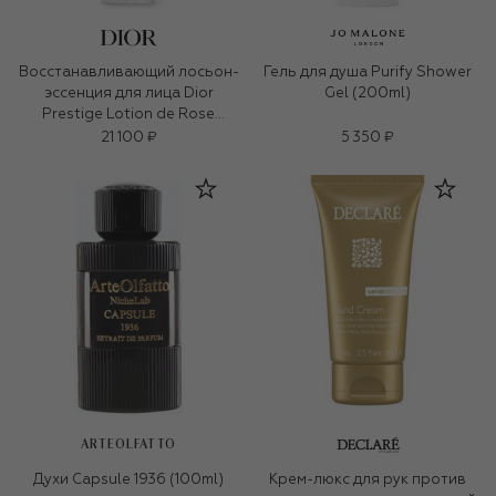
Восстанавливающий лосьон-
Гель для душа Purify Shower
эссенция для лица Dior
Gel (200ml)
Prestige Lotion de Rose
(150ml)
21 100 ₽
5 350 ₽
ARTEOLFATTO
Духи Capsule 1936 (100ml)
Крем-люкс для рук против