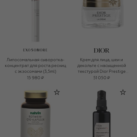
EXOSOMORE
Липосомальная сыворотка-
Крем для лица, шеи и
концентрат для роста ресниц
декольте с насыщенной
с экзосомами (3,5ml)
текстурой Dior Prestige
(50ml)
15 980 ₽
51 050 ₽