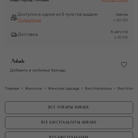
Ваш город
Москва
Другой город
Доступно в одном из 6 пунктов выдачи
Завтра
Подробнее
c 20:00
8 августа
Доставка
c 10:00
Добавить в любимые бренды
Главная
Женское
Женская одежда
Бюстгальтеры
Бюстгальт
ВСЕ ТОВАРЫ AUBADE
ВСЕ БЮСТГАЛЬТЕРЫ AUBADE
ВСЕ БЮСТГАЛЬТЕРЫ