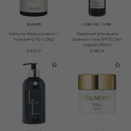
NAHRIN
COMFORT ZONE
Капсулы «Красное вино +
Защитный флюид для
Коэнзим Q-10» (28g)
ровного тона SPF30 Skin
regimen (40ml)
6 420 ₽
8 480 ₽