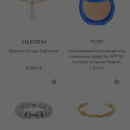
Браслет VLogo Signature
Солнцезащитное компактное
тональное средство SPF 30
Suncare, оттенок Medium
Ivory (12g)
35 850 ₽
5 200 ₽