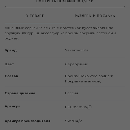
СМОТРЕТЬ ПОХОЖИЕ МОДЕЛИ
О ТОВАРЕ
РАЗМЕРЫ И ПОСАДКА
Акцентные серьги False Circle с застежкой пусет выполнили
вручную. Фигурный аксессуар из бронзы покрыли платиной и
родием.
Бренд
Sevenworlds
Цвет
Серебряный
Состав
Бронза; Покрытие родием;
Покрытие платиной;
Страна дизайна
Россия
Артикул
HE00910916
Артикул производителя
SW704/2