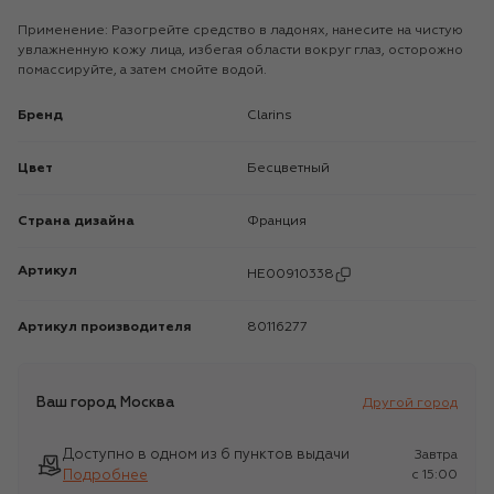
Применение: Разогрейте средство в ладонях, нанесите на чистую
увлажненную кожу лица, избегая области вокруг глаз, осторожно
помассируйте, а затем смойте водой.
Бренд
Clarins
Цвет
Бесцветный
Страна дизайна
Франция
Артикул
HE00910338
Артикул производителя
80116277
Ваш город
Москва
Другой город
Доступно в одном из 6 пунктов выдачи
Завтра
Подробнее
c 15:00