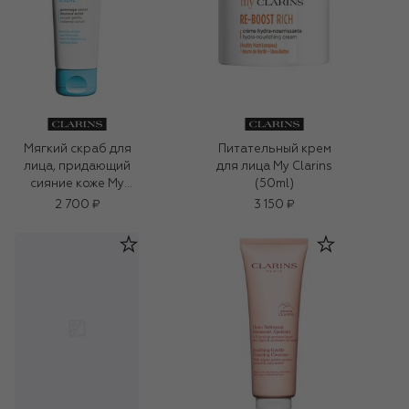
Мягкий скраб для
Питательный крем
лица, придающий
для лица My Clarins
сияние коже My
(50ml)
Clarins (50ml)
2 700 ₽
3 150 ₽