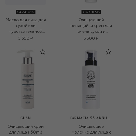
Очищающий
Масло для лица для
пенящийся крем для
сухой или
очень сухой и
чувствительной
чувствительной
кожи (30ml)
5 550 ₽
3 300 ₽
кожи (125ml)
GUAM
FARMACIA.SS ANNUNZIATA 1561
Очищающий крем
Очищающее
для лица (150ml)
молочко для лица с