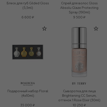
Блеск для губ Gilded Gloss
Cпрей для волоc Gloss
(5,5ml)
Absolu Glaze Protecting
Spray (190ml)
6 600 ₽
9 500 ₽
BY TERRY
Подарочный набор Floral
Сыворотка для лица
(4x10ml)
Brightening CC Serum,
оттенок 1 Rose Elixir (30ml)
35 000 ₽
10 250 ₽