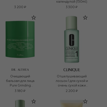
календулой (150ml)
3 200 ₽
3 300 ₽
DR. ALTHEA
Очищающий
Отшелушивающий
бальзам для лица
лосьон 1 для сухой и
Pure Grinding
очень сухой кожи
Cleansing Balm
Clarifying Lotion
3 180 ₽
2 200 ₽
(50ml)
(100ml)