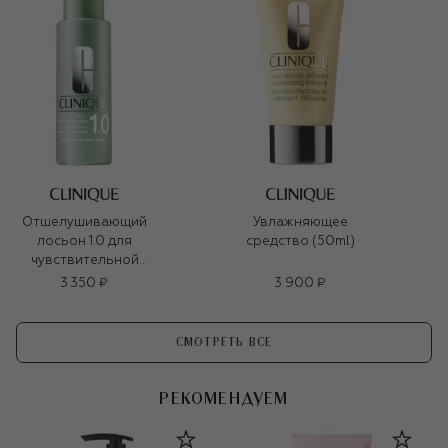
Отшелушивающий
Увлажняющее
лосьон 1.0 для
средство (50ml)
чувствительной
кожи Clarifying
3 350 ₽
3 900 ₽
Lotion (200ml)
СМОТРЕТЬ ВСЕ
РЕКОМЕНДУЕМ