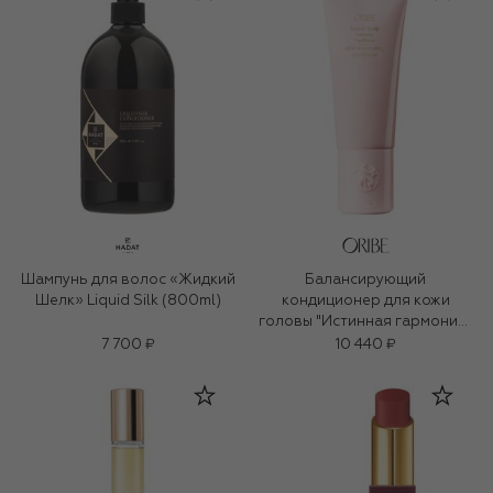
Шампунь для волос «Жидкий
Балансирующий
Шелк» Liquid Silk (800ml)
кондиционер для кожи
головы "Истинная гармония"
(200ml)
7 700 ₽
10 440 ₽