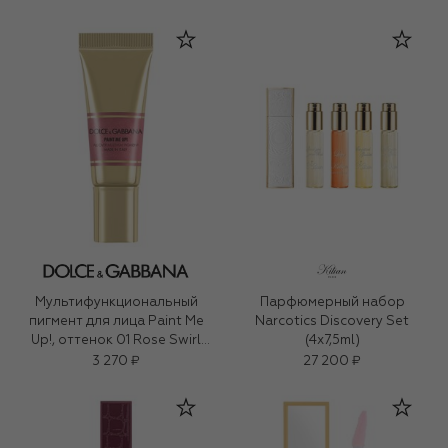
Мультифункциональный
Парфюмерный набор
пигмент для лица Paint Me
Narcotics Discovery Set
Up!, оттенок 01 Rose Swirl
(4x7,5ml)
(5ml)
3 270 ₽
27 200 ₽