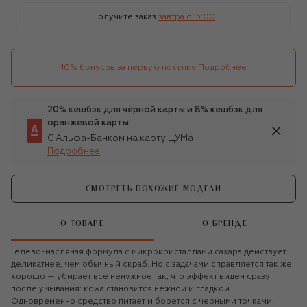
Получите заказ
завтра c 15:00
10% бонусов за первую покупку
Подробнее
20% кешбэк для чёрной карты и 8% кешбэк для
оранжевой карты
С Альфа-Банком на карту ЦУМа
Подробнее
СМОТРЕТЬ ПОХОЖИЕ МОДЕЛИ
О ТОВАРЕ
О БРЕНДЕ
Гелево-масляная формула с микрокристаллами сахара действует
деликатнее, чем обычный скраб. Но с задачами справляется так же
хорошо — убирает все ненужное так, что эффект виден сразу
после умывания: кожа становится нежной и гладкой.
Одновременно средство питает и борется с черными точками.