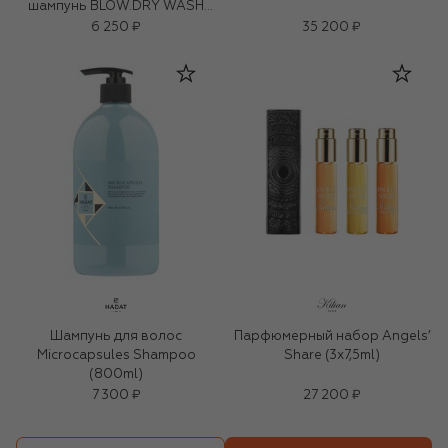
шампунь BLOW.DRY WASH
(250ml)
6 250 ₽
35 200 ₽
Шампунь для волос
Парфюмерный набор Angels’
Microcapsules Shampoo
Share (3x7,5ml)
(800ml)
7 300 ₽
27 200 ₽