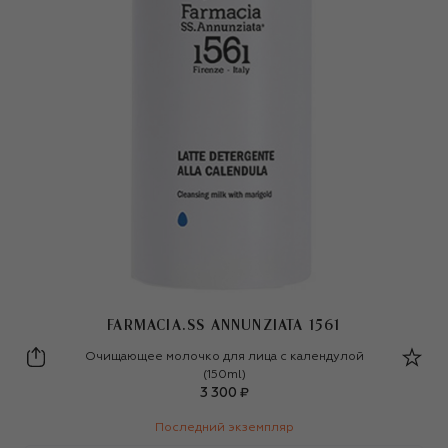
FARMACIA.SS ANNUNZIATA 1561
Farmacia.SS Annunziata 1561
Очищающее молочко для лица с календулой
(150ml)
3 300 ₽
Последний экземпляр