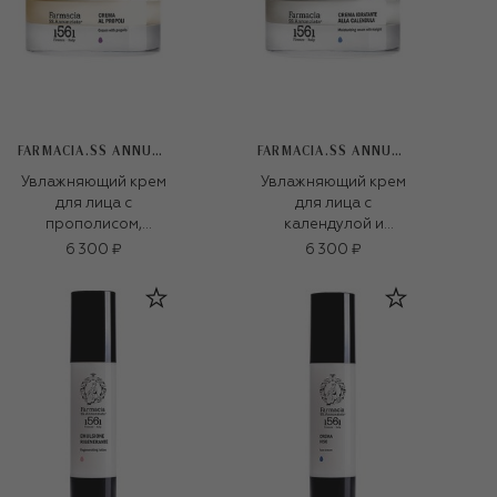
FARMACIA.SS ANNUNZIATA 1561
FARMACIA.SS ANNUNZIATA 1561
Увлажняющий крем
Увлажняющий крем
для лица с
для лица с
прополисом,
календулой и
эхинацеей и
витамином Е (50ml)
6 300 ₽
6 300 ₽
календулой (50ml)