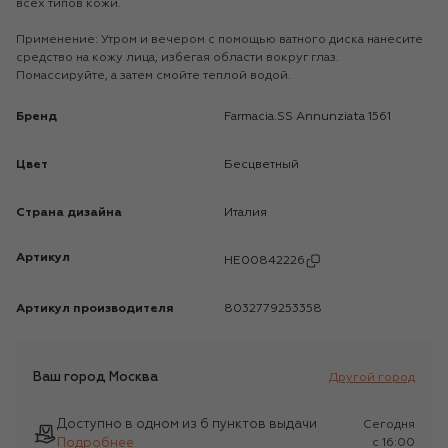
всех типов кожи.
Применение: Утром и вечером с помощью ватного диска нанесите
средство на кожу лица, избегая области вокруг глаз.
Помассируйте, а затем смойте теплой водой.
Бренд
Farmacia.SS Annunziata 1561
Цвет
Бесцветный
Страна дизайна
Италия
Артикул
HE00842226
Артикул производителя
8032779253358
Ваш город
Москва
Другой город
Доступно в одном из 6 пунктов выдачи
Сегодня
Подробнее
c 16:00