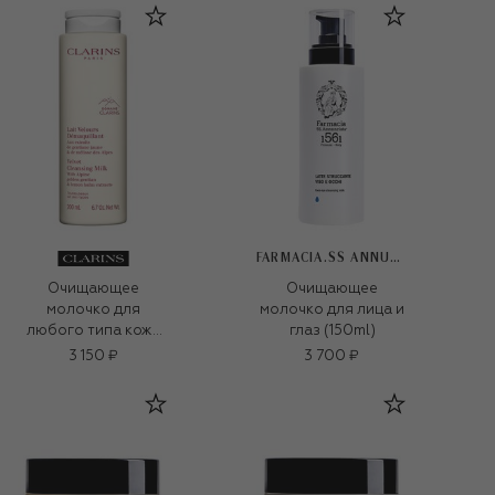
FARMACIA.SS ANNUNZIATA 1561
Очищающее
Очищающее
молочко для
молочко для лица и
любого типа кожи
глаз (150ml)
Lait Velours
3 150 ₽
3 700 ₽
Demaquillant
(200ml)