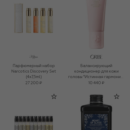
Парфюмерный набор
Балансирующий
Narcotics Discovery Set
кондиционер для кожи
(4x7,5ml)
головы "Истинная гармония"
(200ml)
27 200 ₽
10 440 ₽