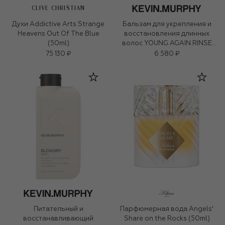
CLIVE CHRISTIAN
Духи Addictive Arts Strange
Бальзам для укрепления и
Heavens Out Of The Blue
восстановления длинных
(50ml)
волос YOUNG.AGAIN.RINSE
(250ml)
75 130 ₽
6 580 ₽
Питательный и
Парфюмерная вода Angels'
восстанавливающий
Share on the Rocks (50ml)