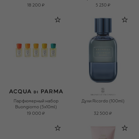
(150ml)
18 200 ₽
5 230 ₽
Парфюмерный набор
Духи Ricordo (100ml)
Buongiorno (5x10ml)
19 000 ₽
32 500 ₽