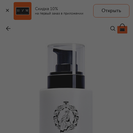
Скидка 10%
Открыть
FARMACIA.SS ANNUNZIATA 1561
на первый заказ в приложении
Очищающее молочко для лица с календулой (150ml)
-
3 300 ₽