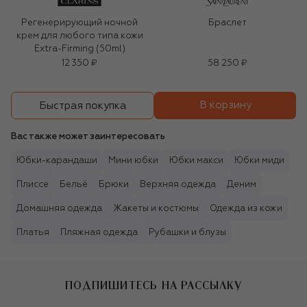
Регенерирующий ночной
Браслет
крем для любого типа кожи
Extra-Firming (50ml)
12 350 ₽
58 250 ₽
В корзину
Быстрая покупка
Вас также может заинтересовать
Юбки-карандаши
Мини юбки
Юбки макси
Юбки миди
Плиссе
Бельё
Брюки
Верхняя одежда
Деним
Домашняя одежда
Жакеты и костюмы
Одежда из кожи
Платья
Пляжная одежда
Рубашки и блузы
ПОДПИШИТЕСЬ НА РАССЫЛКУ