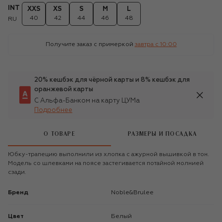
INT
XXS
XS
S
M
L
40
42
44
46
48
RU
Получите заказ с примеркой
завтра c 10:00
20% кешбэк для чёрной карты и 8% кешбэк для
оранжевой карты
С Альфа-Банком на карту ЦУМа
Подробнее
О ТОВАРЕ
РАЗМЕРЫ И ПОСАДКА
Юбку-трапецию выполнили из хлопка с ажурной вышивкой в тон.
Модель со шлевками на поясе застегивается потайной молнией
сзади.
Бренд
Noble&Brulee
Цвет
Белый