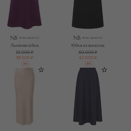
Льняная юбка
Юбка из вискозы
55 000 ₽
60 000 ₽
38 500 ₽
42 000 ₽
-
30
%
-
30
%