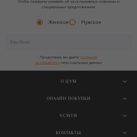
Чтобы первыми узнавать об эксклюзивных новинках и
специальных предложениях
Женское
Мужское
Продолжая, вы даете
согласие
на обработку
персональных данных
О ЦУМ
О магазине
ОНЛАЙН ПОКУПКИ
Новости и события
Вопросы и ответы
УСЛУГИ
Бутики и ПВЗ ЦУМ
Мобильное приложение
Контакты
Шопинг-сервисы
КОНТАКТЫ
Доставка