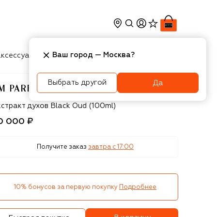
Ваш город —
Москва
?
ксессуары
Косметика
Интерьер
Новости
Выбрать другой
Да
M PARFUMS
M Parfums
стракт духов Black Oud (100ml)
0 000 ₽
Получите заказ
завтра c 17:00
10% бонусов за первую покупку
Подробнее