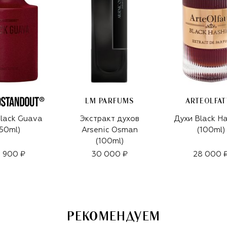
LM PARFUMS
ARTEOLFAT
lack Guava
Экстракт духов
Духи Black H
50ml)
Arsenic Osman
(100ml)
(100ml)
 900 ₽
30 000 ₽
28 000 
РЕКОМЕНДУЕМ