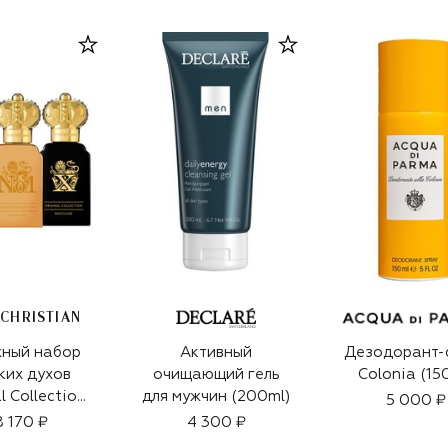
 CHRISTIAN
ный набор
Активный
Дезодорант-
ких духов
очищающий гель
Colonia (15
l Collection
для мужчин (200ml)
5 000 ₽
ine (3x10ml)
8 170 ₽
4 300 ₽