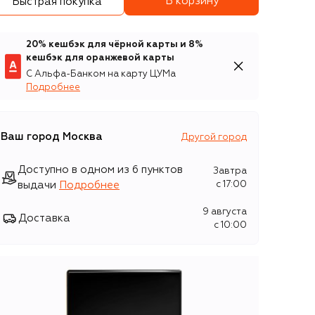
В корзину
Быстрая покупка
20% кешбэк для чёрной карты и 8%
кешбэк для оранжевой карты
С Альфа-Банком на карту ЦУМа
Подробнее
Ваш город
Москва
Другой город
Доступно в одном из 6 пунктов
Завтра
выдачи
Подробнее
c 17:00
9 августа
Доставка
c 10:00