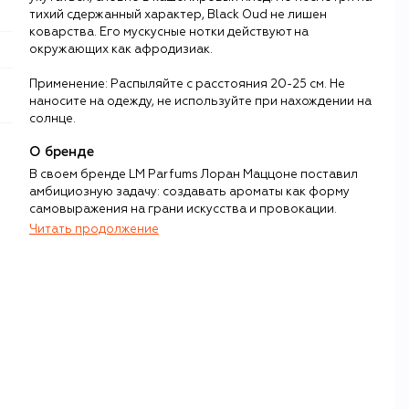
тихий сдержанный характер, Black Oud не лишен
коварства. Его мускусные нотки действуют на
окружающих как афродизиак.
Применение: Распыляйте с расстояния 20-25 см. Не
наносите на одежду, не используйте при нахождении на
солнце.
О бренде
В своем бренде LM Parfums Лоран Маццоне поставил
амбициозную задачу: создавать ароматы как форму
самовыражения на грани искусства и провокации.
Читать продолжение
Композиции марки тяготеют к темной эстетике, где
ключевую роль играют уд, ваниль, амбра, специи и
древесные ноты. Но для Маццоне важна как палитра, так
и способ ее подачи: глубокий, почти театральный.
Название каждого аромата соответствует его
«текстуре». Например, Noir Gabardin обволакивает
плотным уютным шлейфом австралийского сандала и
мускуса, а янтарный Sine Die – сладким инжиром и грубо
выделанной кожей.