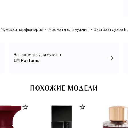
Стремясь объединить визуальное и ольфакторное
впечатления, Лоран делает флаконы продолжением
самих композиций. Их выполняют в темных, почти
монохромных оттенках, что подчеркивает загадочный и
Мужская парфюмерия
Ароматы для мужчин
Экстракт духов B
Все ароматы для мужчин
LM Parfums
ПОХОЖИЕ МОДЕЛИ