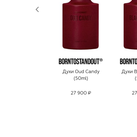
Духи Oud Candy
Духи B
(50ml)
(
27 900 ₽
27