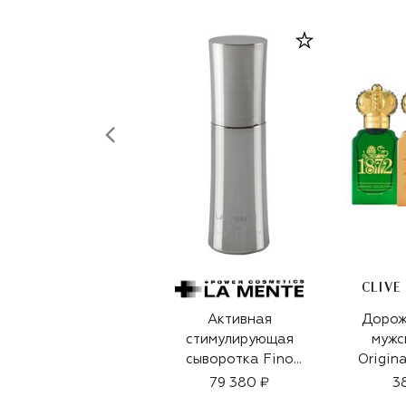
CLIVE
Активная
Дорож
стимулирующая
мужс
сыворотка Fino
Origina
Claro Essence
Mascul
79 380 ₽
3
(30ml)