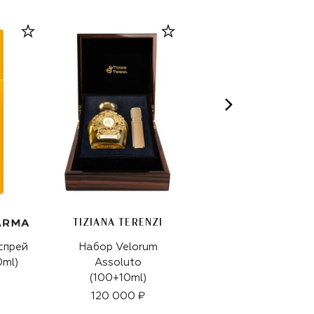
TIZIANA TERENZI
спрей
Набор Velorum
Очищающий гель
0ml)
Assoluto
DayWear Glow
(100+10ml)
Boost Jelly Cleanser
(125ml)
120 000 ₽
4 300 ₽