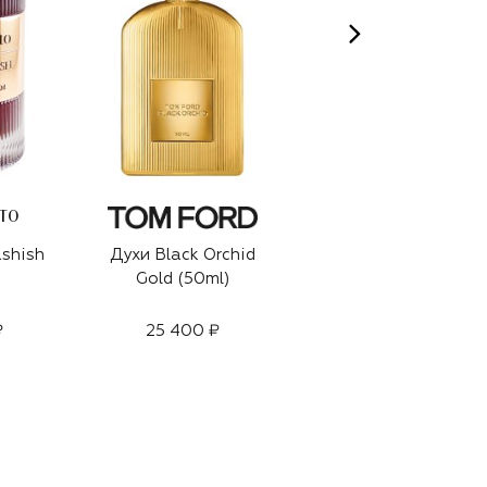
TO
PERNOIRE
ashish
Духи Black Orchid
Духи Oudian (50ml)
Gold (50ml)
₽
25 400 ₽
29 500 ₽