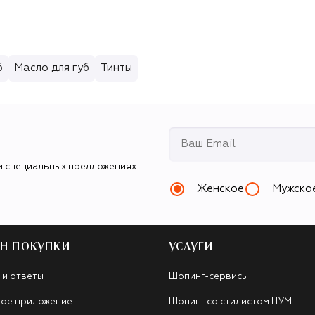
б
Масло для губ
Тинты
и специальных предложениях
Женское
Мужско
Н ПОКУПКИ
УСЛУГИ
 и ответы
Шопинг-сервисы
ое приложение
Шопинг со стилистом ЦУМ