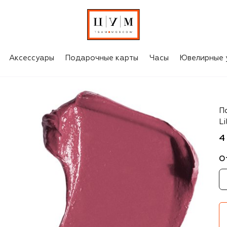
Аксессуары
Подарочные карты
Часы
Ювелирные 
Sh
П
Li
4
О