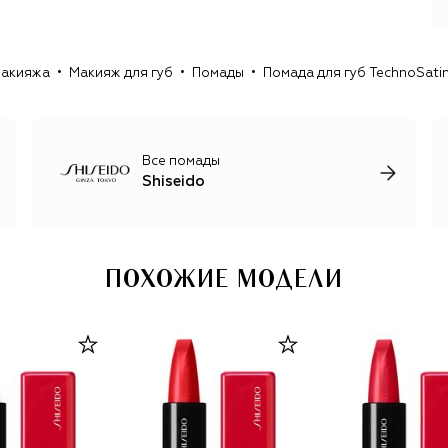
В бренде рассматривают красоту – не как внешний
фактор, а как как состояние гармонии. Так родилась
философия, которой Shiseido следует и сегодня. С
макияжа
Макияж для губ
Помады
Помада для губ TechnoSatin 
одной стороны – высокотехнологичные лаборатории,
исследования кожи и инновационные формулы, с другой
– глубокое уважение к традициям, натуральным
Все помады
Shiseido
ПОХОЖИЕ МОДЕЛИ