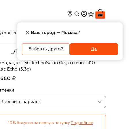
Ваш город —
Москва
?
украшения
Косметика
Интерьер
Новости
Выбрать другой
Да
iseido
омада для губ TechnoSatin Gel, оттенок 410
lac Echo (3,3g)
 680 ₽
ттенки
Выберите вариант
10% бонусов за первую покупку
Подробнее