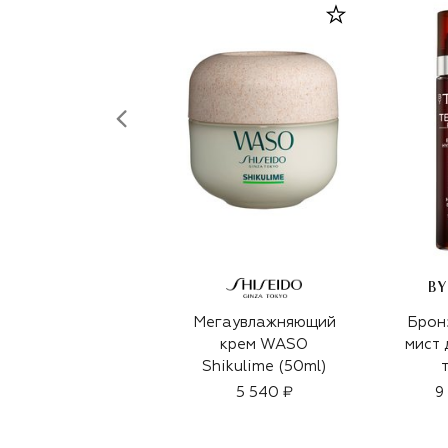
BY
Мегаувлажняющий
Брон
крем WASO
мист 
Shikulime (50ml)
увл
5 540 ₽
9
эффек
Tan