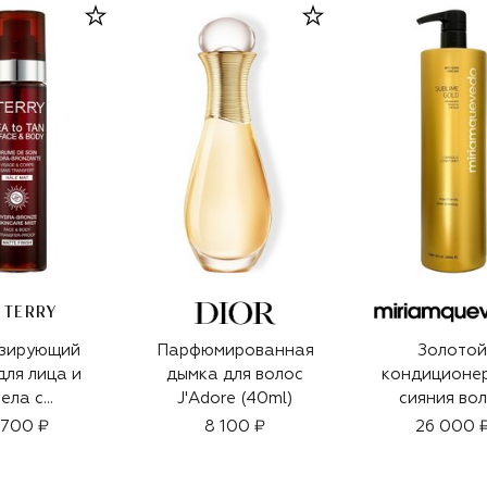
 TERRY
зирующий
Парфюмированная
Золотой
для лица и
дымка для волос
кондиционер
тела с
J'Adore (40ml)
сияния во
ажняющим
Sublime G
 700 ₽
8 100 ₽
26 000 
том Tea to
(1000ml
 (100ml)