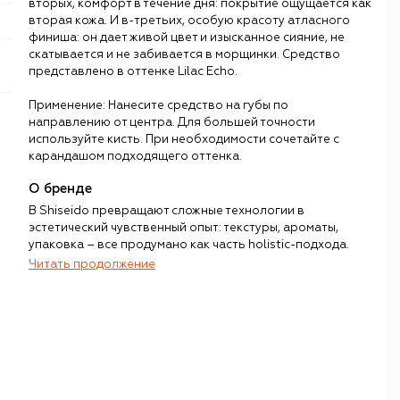
вторых, комфорт в течение дня: покрытие ощущается как
вторая кожа. И в-третьих, особую красоту атласного
финиша: он дает живой цвет и изысканное сияние, не
скатывается и не забивается в морщинки. Средство
представлено в оттенке Lilac Echo.
Применение: Нанесите средство на губы по
направлению от центра. Для большей точности
используйте кисть. При необходимости сочетайте с
карандашом подходящего оттенка.
О бренде
В Shiseido превращают сложные технологии в
эстетический чувственный опыт: текстуры, ароматы,
упаковка – все продумано как часть holistic-подхода.
Читать продолжение
История Shiseido началась в Японии задолго до
появления современной индустрии красоты, когда в 1872
году фармацевт Аринобу Фукухаре открыл в Токио
инновационную аптеку с косметическими средствами.
Главный хит – лосьон Eudermine для смягчения кожи,
созданный в 1897 году, – лег в основу азиатской системы
ухода.