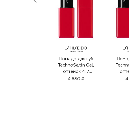
Помада для губ
Помад
TechnoSatin Gel,
Techn
оттенок 417
отт
Soundwave (3,3g)
Chat
4 680 ₽
4