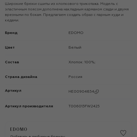
Широкие брюки сшиты из хлопкового трикотажа. Модель с
эластичным поясом дополнена накладным карманом сзади и двумя
врезными по бокам. Предлагаем создать образ с парным худи и
кедами.
Бренд
EDOMO
Цвет
Белый
Состав
Хлопок: 100%;
Страна дизайна
Россия
Артикул
HE00904854
Артикул производителя
T006013FW2425
EDOMO
Добавить в любимые бренды