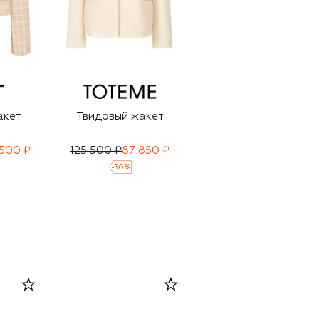
акет
Твидовый жакет
Шерстяной жакет
 500 ₽
125 500 ₽
87 850 ₽
336 000 ₽
-
30
%