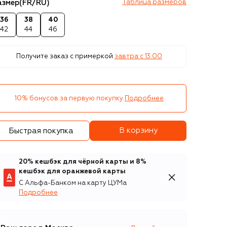
азмер
(FR/RU)
Таблица размеров
36
38
40
42
44
46
Получите заказ с примеркой
завтра c 13:00
10% бонусов за первую покупку
Подробнее
В корзину
Быстрая покупка
20% кешбэк для чёрной карты и 8%
кешбэк для оранжевой карты
С Альфа-Банком на карту ЦУМа
Подробнее