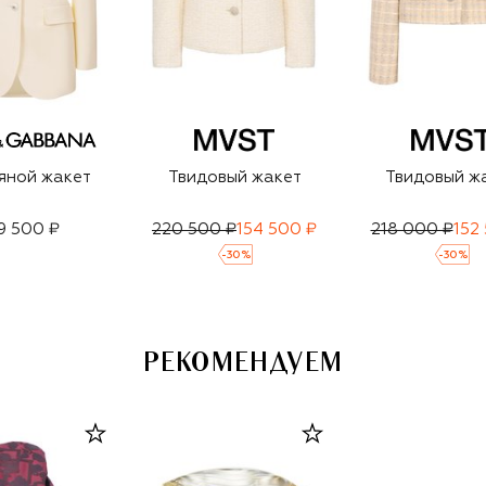
яной жакет
Твидовый жакет
Твидовый ж
9 500 ₽
220 500 ₽
154 500 ₽
218 000 ₽
152
-
30
%
-
30
%
РЕКОМЕНДУЕМ