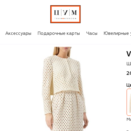
Аксессуары
Подарочные карты
Часы
Ювелирные 
Vi
Ш
2
Ц
М