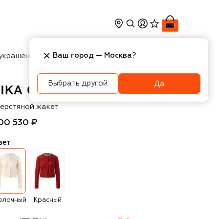
Ваш город —
Москва
?
украшения
Косметика
Интерьер
Новости
Выбрать другой
Да
ka Gazinskaya
ерстяной жакет
00 530 ₽
вет
олочный
Красный