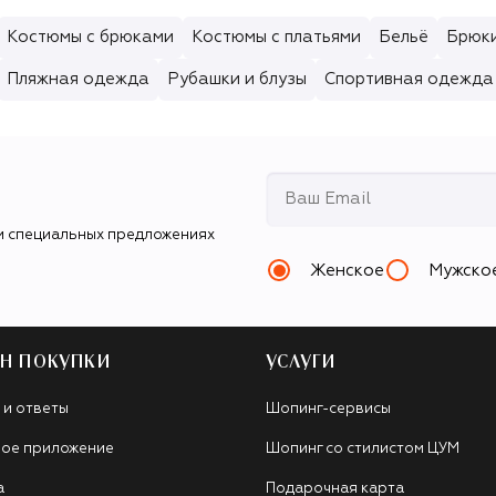
Костюмы с брюками
Костюмы с платьями
Бельё
Брюк
Пляжная одежда
Рубашки и блузы
Спортивная одежда
и специальных предложениях
Женское
Мужско
Н ПОКУПКИ
УСЛУГИ
 и ответы
Шопинг-сервисы
ое приложение
Шопинг со стилистом ЦУМ
а
Подарочная карта