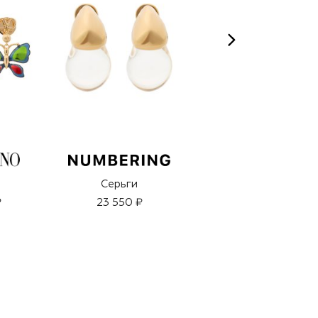
Серьги
Расслабляющий
лосьон для тела
₽
23 550 ₽
(500ml)
7 150 ₽