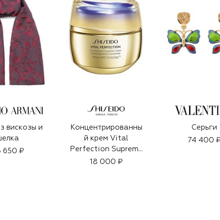
з вискозы и
Концентрированны
Серьги
шелка
й крем Vital
74 400 
Perfection Supreme
 650 ₽
(50ml)
18 000 ₽