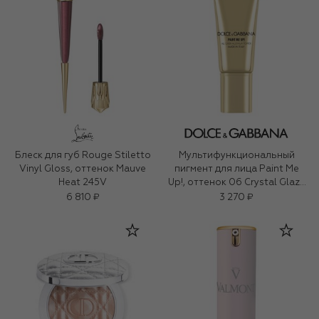
Блеск для губ Rouge Stiletto
Мультифункциональный
Vinyl Gloss, оттенок Mauve
пигмент для лица Paint Me
Heat 245V
Up!, оттенок 06 Crystal Glaze
(5ml)
6 810 ₽
3 270 ₽