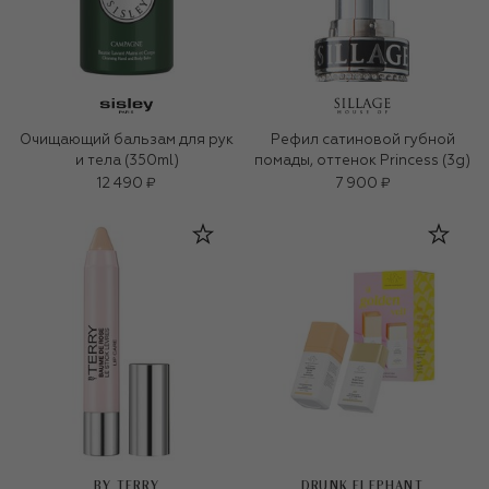
Очищающий бальзам для рук
Рефил сатиновой губной
и тела (350ml)
помады, оттенок Princess (3g)
12 490 ₽
7 900 ₽
BY TERRY
DRUNK ELEPHANT