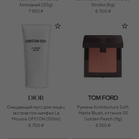
Холодный (20g)
Strobe (6g)
7 930 ₽
6 700 ₽
Очищающий мусс для лица с
Румяна Architecture Soft
экстрактом нимфеи La
Matte Blush, оттенок 03
Mousse OFF/ON (150ml)
Golden Peach (11g)
6 700 ₽
6 350 ₽