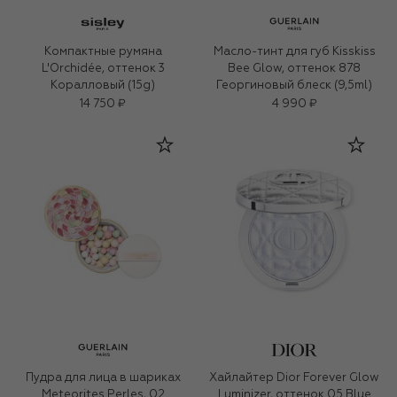
Компактные румяна
Масло-тинт для губ Kisskiss
L'Orchidée, оттенок 3
Bee Glow, оттенок 878
Коралловый (15g)
Георгиновый блеск (9,5ml)
14 750 ₽
4 990 ₽
Пудра для лица в шариках
Хайлайтер Dior Forever Glow
Meteorites Perles, 02
Luminizer, оттенок 05 Blue