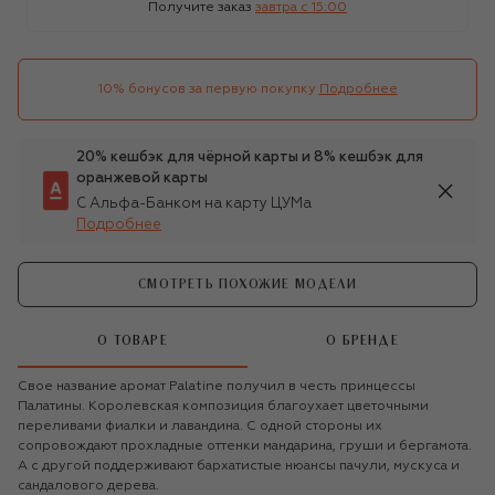
Получите заказ
завтра c 15:00
10% бонусов за первую покупку
Подробнее
20% кешбэк для чёрной карты и 8% кешбэк для
оранжевой карты
С Альфа-Банком на карту ЦУМа
Подробнее
СМОТРЕТЬ ПОХОЖИЕ МОДЕЛИ
О ТОВАРЕ
О БРЕНДЕ
Свое название аромат Palatine получил в честь принцессы
Палатины. Королевская композиция благоухает цветочными
переливами фиалки и лавандина. С одной стороны их
сопровождают прохладные оттенки мандарина, груши и бергамота.
А с другой поддерживают бархатистые нюансы пачули, мускуса и
сандалового дерева.