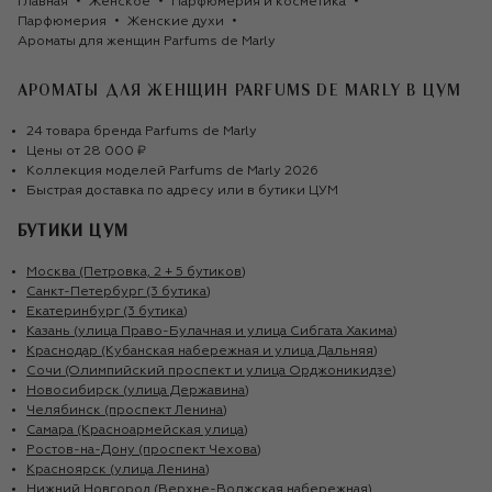
Главная
Женское
Парфюмерия и косметика
Парфюмерия
Женские духи
Ароматы для женщин Parfums de Marly
АРОМАТЫ ДЛЯ ЖЕНЩИН PARFUMS DE MARLY
В ЦУМ
24
товара
бренда
Parfums de Marly
Цены от
28 000 ₽
Коллекция моделей
Parfums de Marly
2026
Быстрая доставка по адресу или в бутики ЦУМ
БУТИКИ ЦУМ
Москва (Петровка, 2 + 5 бутиков)
Санкт-Петербург (3 бутика)
Екатеринбург (3 бутика)
Казань (улица Право-Булачная и улица Сибгата Хакима)
Краснодар (Кубанская набережная и улица Дальняя)
Сочи (Олимпийский проспект и улица Орджоникидзе)
Новосибирск (улица Державина)
Челябинск (проспект Ленина)
Самара (Красноармейская улица)
Ростов-на-Дону (проспект Чехова)
Красноярск (улица Ленина)
Нижний Новгород (Верхне-Волжская набережная)