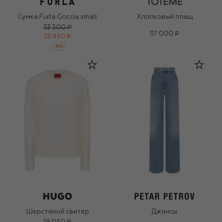
Сумка Furla Goccia small
Хлопковый плащ
33 500 ₽
117 000 ₽
23 450 ₽
-
30
%
Шерстяной свитер
Джинсы