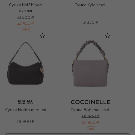
Сумка Half Moon
Сумка Kyla small
Love mini
33 500 ₽
31 350 ₽
23 450 ₽
-
30
%
Сумка Nolita medium
Сумка Boheme small
39 900 ₽
39 900 ₽
27 950 ₽
-
30
%