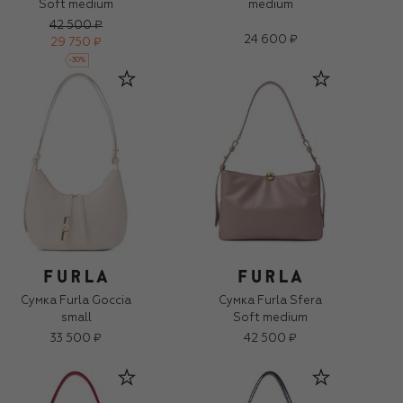
Soft medium
medium
42 500 ₽
24 600 ₽
29 750 ₽
-
30
%
Сумка Furla Goccia
Сумка Furla Sfera
small
Soft medium
33 500 ₽
42 500 ₽