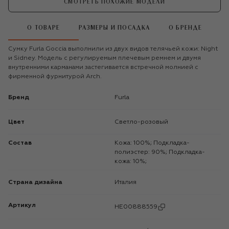
СМОТРЕТЬ ПОХОЖИЕ МОДЕЛИ
О ТОВАРЕ
РАЗМЕРЫ И ПОСАДКА
О БРЕНДЕ
Сумку Furla Goccia выполнили из двух видов телячьей кожи: Night
и Sidney. Модель с регулируемым плечевым ремнем и двумя
внутренними карманами застегивается встречной молнией с
фирменной фурнитурой Arch.
Бренд
Furla
Цвет
Светло-розовый
Состав
Кожа: 100%; Подкладка-
полиэстер: 90%; Подкладка-
кожа: 10%;
Страна дизайна
Италия
Артикул
HE00888559