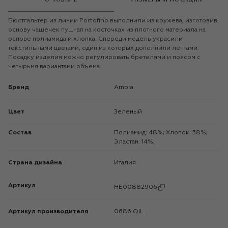
Бюстгальтер из линии Portofino выполнили из кружева, изготовив
основу чашечек пуш-ап на косточках из плотного материала на
основе полиамида и хлопка. Спереди модель украсили
текстильными цветами, один из которых дополнили лентами.
Посадку изделия можно регулировать бретелями и поясом с
четырьмя вариантами объема.
Бренд
Ambra
Цвет
Зеленый
Состав
Полиамид: 48%; Хлопок: 38%;
Эластан: 14%;
Страна дизайна
Италия
Артикул
HE00882906
Артикул производителя
0686 OIL