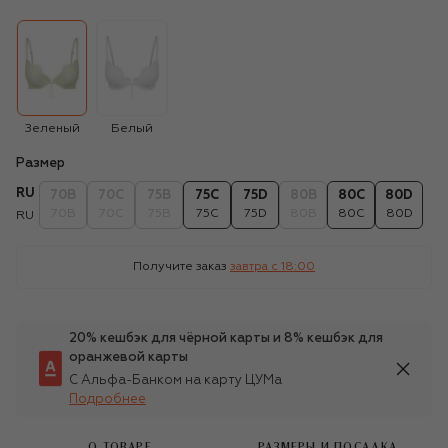
Зеленый
Белый
Размер
RU
70B
70C
75B
75C
75D
80B
80C
80D
70B
70C
75B
75C
75D
80B
80C
80D
RU
Получите заказ
завтра c 18:00
20% кешбэк для чёрной карты и 8% кешбэк для
оранжевой карты
С Альфа-Банком на карту ЦУМа
Подробнее
О ТОВАРЕ
РАЗМЕРЫ И ПОСАДКА