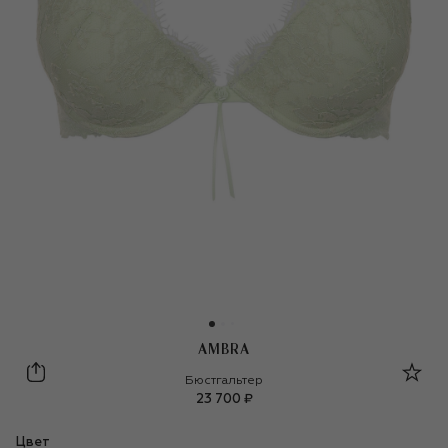
AMBRA
Ambra
Бюстгальтер
23 700 ₽
Цвет