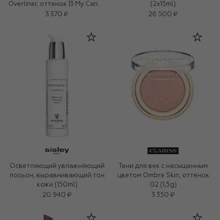
Overliner, оттенок 13 My Candy
(2x15ml)
Pink (1,2g)
3 370 ₽
26 500 ₽
Осветляющий увлажняющий
Тени для век с насыщенным
лосьон, выравнивающий тон
цветом Ombre Skin, оттенок
кожи (150ml)
02 (1,5g)
20 940 ₽
3 350 ₽