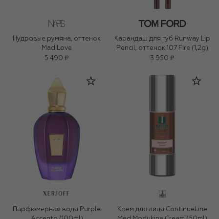
Пудровые румяна, оттенок
Карандаш для губ Runway Lip
Mad Love
Pencil, оттенок 107 Fire (1,2g)
5 490 ₽
3 950 ₽
XERJOFF
Парфюмерная вода Purple
Крем для лица ContinueLine
Accento (100ml)
Med Modukine Cream (50ml)