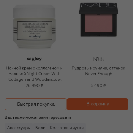
Ночной крем с коллагеном и
Пудровые румяна, оттенок
мальвой Night Cream With
Never Enough
Collagen and Woodmallow
(50ml)
26 990 ₽
5 490 ₽
В корзину
Быстрая покупка
Вас также может заинтересовать
Аксессуары
Боди
Колготки и чулки