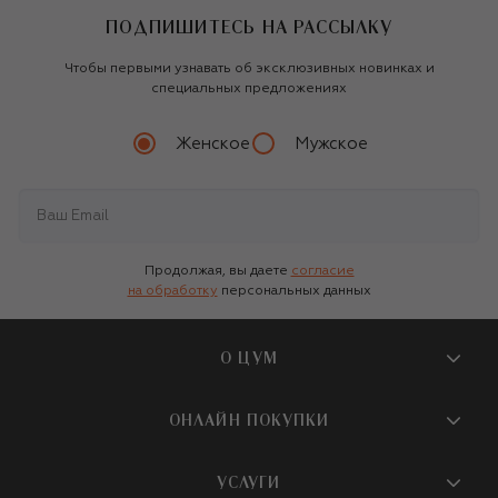
ПОДПИШИТЕСЬ НА РАССЫЛКУ
Чтобы первыми узнавать об эксклюзивных новинках и
специальных предложениях
Женское
Мужское
Продолжая, вы даете
согласие
на обработку
персональных данных
О ЦУМ
О магазине
ОНЛАЙН ПОКУПКИ
Новости и события
Вопросы и ответы
УСЛУГИ
Бутики и ПВЗ ЦУМ