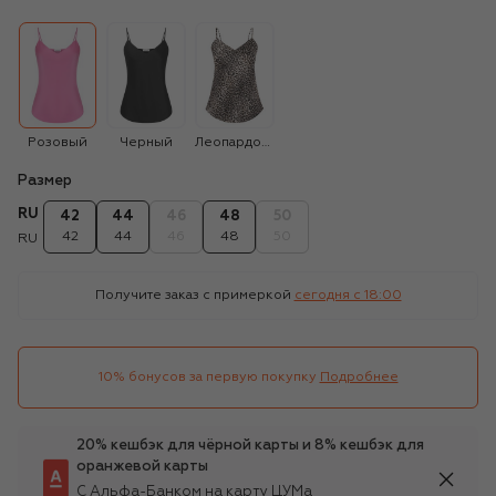
Розовый
Черный
Леопардовый
Размер
RU
42
44
46
48
50
42
44
46
48
50
RU
Получите заказ с примеркой
сегодня c 18:00
10% бонусов за первую покупку
Подробнее
20% кешбэк для чёрной карты и 8% кешбэк для
оранжевой карты
С Альфа-Банком на карту ЦУМа