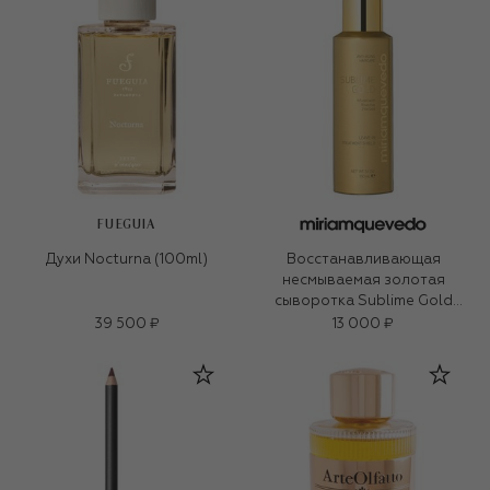
FUEGUIA
Духи Nocturna (100ml)
Восстанавливающая
несмываемая золотая
сыворотка Sublime Gold
(150ml)
39 500 ₽
13 000 ₽