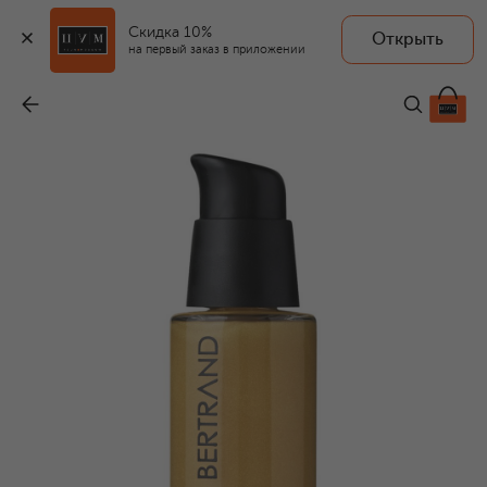
Скидка 10%
Открыть
SOFIA BERTRAND
на первый заказ в приложении
Эликсир H5 Biome® с золотом для лифтинг-эффекта 302 Gold Hyaluronic Radiant Elixir (30ml)
-
42 760 ₽