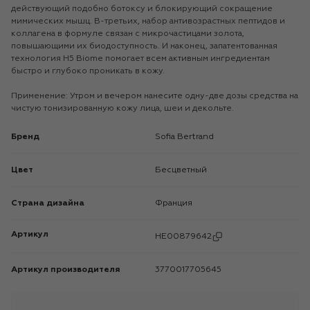
действующий подобно ботоксу и блокирующий сокращение
мимических мышц. В-третьих, набор антивозрастных пептидов и
коллагена в формуле связан с микрочастицами золота,
повышающими их биодоступность. И наконец, запатентованная
технология H5 Biome помогает всем активным ингредиентам
быстро и глубоко проникать в кожу.
Применение: Утром и вечером нанесите одну-две дозы средства на
чистую тонизированную кожу лица, шеи и декольте.
Бренд
Sofia Bertrand
Цвет
Бесцветный
Страна дизайна
Франция
Артикул
HE00879642
Артикул производителя
3770017705645