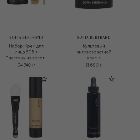
SOFIA BERTRAND
SOFIA BERTRAND
Набор: Крем для
Культовый
лица 505 +
антивозрастной
Пластины из золота
крем с
24К (50ml)
гиалуроновой
34 740 ₽
31 680 ₽
кислотой 505 Iconic
Antiage Face Cream
(50ml)