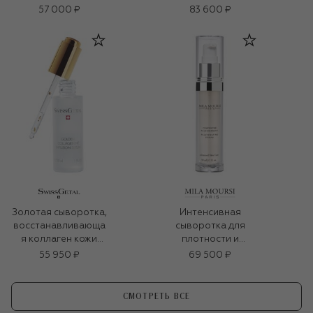
(30ml)
57 000 ₽
83 600 ₽
Золотая сыворотка,
Интенсивная
восстанавливающа
сыворотка для
я коллаген кожи
плотности и
(30ml)
упругости кожи
55 950 ₽
69 500 ₽
(30ml)
СМОТРЕТЬ ВСЕ