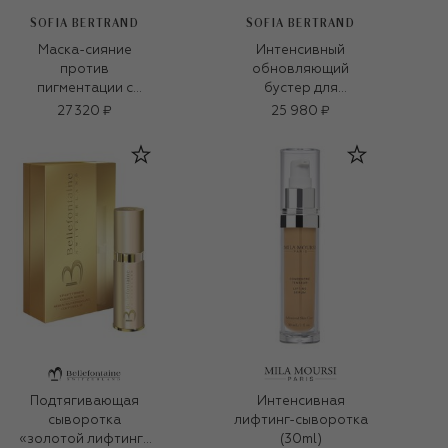
SOFIA BERTRAND
SOFIA BERTRAND
Маска-сияние
Интенсивный
против
обновляющий
пигментации с
бустер для
частицами золота
регенерации кожи
27 320 ₽
25 980 ₽
207 Absolute Mask
705 Regeneration
Imperial Gold (50ml)
Booster Solution
(30ml)
Подтягивающая
Интенсивная
сыворотка
лифтинг-сыворотка
«золотой лифтинг»
(30ml)