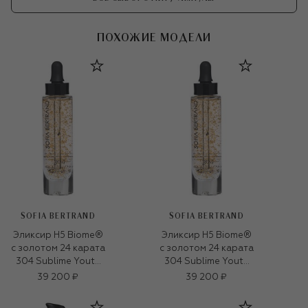
ПОХОЖИЕ МОДЕЛИ
SOFIA BERTRAND
SOFIA BERTRAND
Эликсир H5 Biome®
Эликсир H5 Biome®
с золотом 24 карата
с золотом 24 карата
304 Sublime Youth
304 Sublime Youth
24K Elixir (30ml)
24K Elixir (30ml)
39 200 ₽
39 200 ₽