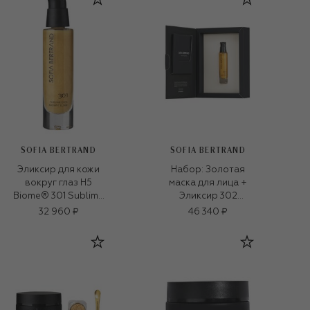
SOFIA BERTRAND
SOFIA BERTRAND
Эликсир для кожи
Набор: Золотая
вокруг глаз H5
маска для лица +
Biome® 301 Sublime
Эликсир 302
Eyes Radiant Elixir
(30ml+6шт.)
32 960 ₽
46 340 ₽
(30ml)