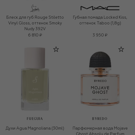
Блеск для губ Rouge Stiletto
Губная помада Locked Kiss,
Vinyl Gloss, оттенок Smoky
оттенок Taboo (1,8g)
Nudy 392V
6 810 ₽
3 950 ₽
FUEGUIA
BYREDO
Духи Agua Magnoliana (30ml)
Парфюмерная вода Mojave
Ghost Absolu de Parfum