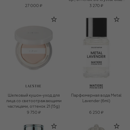
(5ml)
27 000 ₽
3 270 ₽
LAESTHE
Шелковый кушон-уход для
Парфюмерная вода Metal
лица со светоотражающими
Lavender (6ml)
частицами, оттенок 21 (15g)
9 750 ₽
6 250 ₽