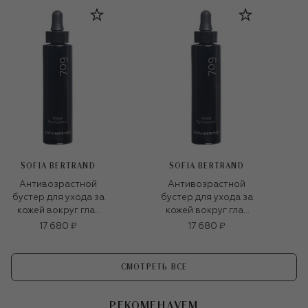
SOFIA BERTRAND
SOFIA BERTRAND
Антивозрастной
Антивозрастной
бустер для ухода за
бустер для ухода за
кожей вокруг глаз
кожей вокруг глаз
709 Global Eye
709 Global Eye
17 680 ₽
17 680 ₽
Contour Booster
Contour Booster
Solution (30ml)
Solution (30ml)
СМОТРЕТЬ ВСЕ
РЕКОМЕНДУЕМ