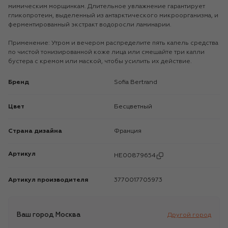
мимическим морщинкам. Длительное увлажнение гарантирует
гликопротеин, выделенный из антарктического микроорганизма, и
ферментированный экстракт водоросли ламинарии.
Применение: Утром и вечером распределите пять капель средства
по чистой тонизированной коже лица или смешайте три капли
бустера с кремом или маской, чтобы усилить их действие.
Бренд
Sofia Bertrand
Цвет
Бесцветный
Страна дизайна
Франция
Артикул
HE00879654
Артикул производителя
3770017705973
Ваш город
Москва
Другой город