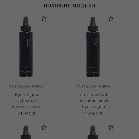
ПОХОЖИЕ МОДЕЛИ
SOFIA BERTRAND
SOFIA BERTRAND
Бустер для
Интенсивный
глубокого
обновляющий
увлажнения и
бустер для
укрепления кожи
регенерации кожи
24 940 ₽
25 980 ₽
703 Hidralift Booster
705 Regeneration
Solution (30ml)
Booster Solution
(30ml)