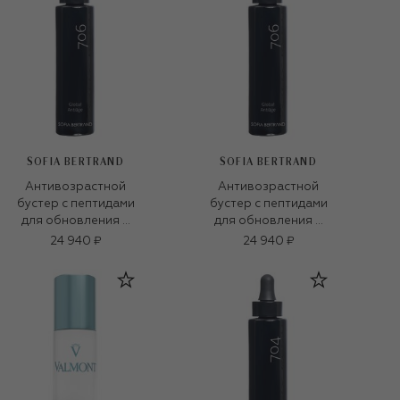
SOFIA BERTRAND
SOFIA BERTRAND
Антивозрастной
Антивозрастной
бустер с пептидами
бустер с пептидами
для обновления и
для обновления и
упругости кожи 706
упругости кожи 706
24 940 ₽
24 940 ₽
Global AntiÂge
Global AntiÂge
Booster Solution
Booster Solution
(30ml)
(30ml)