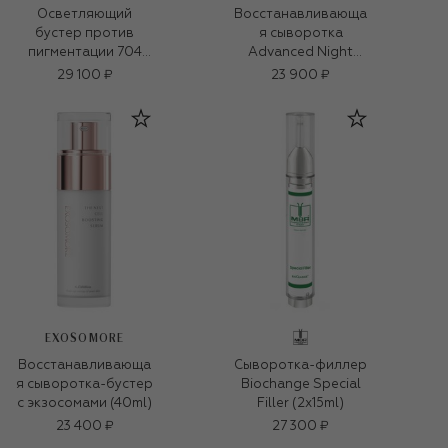
Осветляющий
Восстанавливающа
бустер против
я сыворотка
пигментации 704
Advanced Night
Clarifying Booster
Repair (115ml)
29 100 ₽
23 900 ₽
Solution (30ml)
EXOSOMORE
Восстанавливающа
Сыворотка-филлер
я сыворотка-бустер
Biochange Special
с экзосомами (40ml)
Filler (2x15ml)
23 400 ₽
27 300 ₽