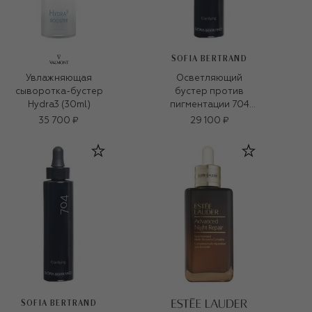
SOFIA BERTRAND
Увлажняющая
Осветляющий
сыворотка-бустер
бустер против
Hydra3 (30ml)
пигментации 704
Clarifying Booster
35 700 ₽
29 100 ₽
Solution (30ml)
SOFIA BERTRAND