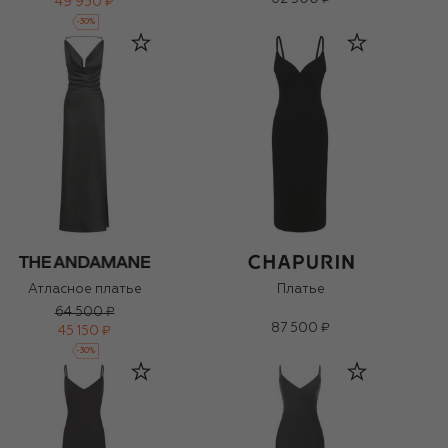
49 950 ₽
-
30
%
Атласное платье
Платье
64 500 ₽
87 500 ₽
45 150 ₽
-
30
%