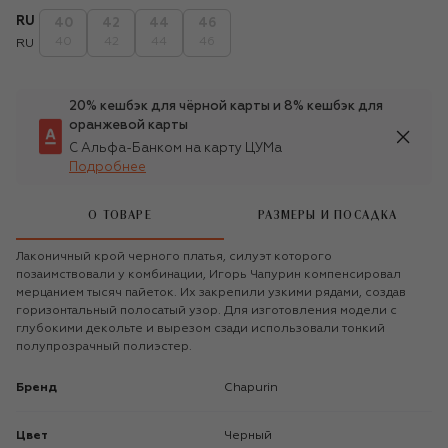
RU
40
42
44
46
40
42
44
46
RU
20% кешбэк для чёрной карты и 8% кешбэк для
оранжевой карты
С Альфа-Банком на карту ЦУМа
Подробнее
О ТОВАРЕ
РАЗМЕРЫ И ПОСАДКА
Лаконичный крой черного платья, силуэт которого
позаимствовали у комбинации, Игорь Чапурин компенсировал
мерцанием тысяч пайеток. Их закрепили узкими рядами, создав
горизонтальный полосатый узор. Для изготовления модели с
глубокими декольте и вырезом сзади использовали тонкий
полупрозрачный полиэстер.
Бренд
Chapurin
Цвет
Черный