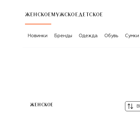
ЖЕНСКОЕ
МУЖСКОЕ
ДЕТСКОЕ
Новинки
Бренды
Одежда
Обувь
Сумки
CHAPURIN
ЖЕНСКОЕ
В