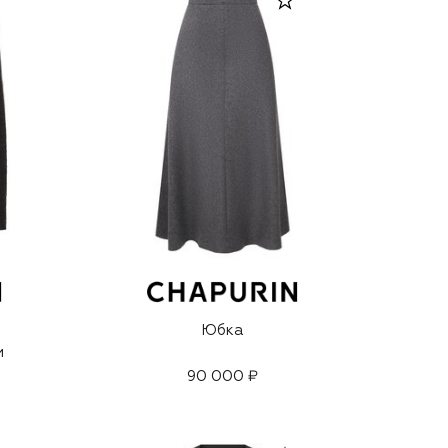
Юбка
и
90 000 ₽